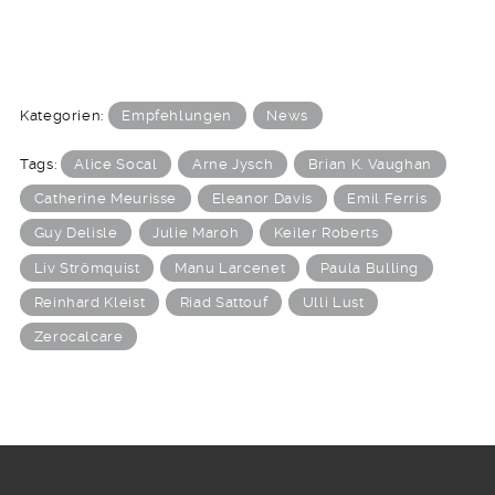
Tags:
Alice Socal
Arne Jysch
Brian K. Vaughan
Catherine Meurisse
Eleanor Davis
Emil Ferris
Guy Delisle
Julie Maroh
Keiler Roberts
Liv Strömquist
Manu Larcenet
Paula Bulling
Reinhard Kleist
Riad Sattouf
Ulli Lust
Zerocalcare
© 2026 Strips & Stories
Empfehlen: