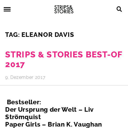
Skip
Strips
to
&
content
Stories
Strips
Graphic
&
Novels,
TAG: ELEANOR DAVIS
Stories
Comics,
Bücher
STRIPS & STORIES BEST-OF
2017
9. Dezember 2017
Bestseller:
Der Ursprung der Welt – Liv
Strömquist
Paper Girls – Brian K. Vaughan