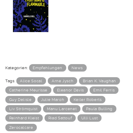
Kategorien:
Empfehlungen
News
Tags:
Alice Socal
Arne Jysch
Brian K. Vaughan
Catherine Meurisse
Eleanor Davis
Emil Ferris
Guy Delisle
Julie Maroh
Keiler Roberts
Liv Strömquist
Manu Larcenet
Paula Bulling
Reinhard Kleist
Riad Sattouf
Ulli Lust
Zerocalcare