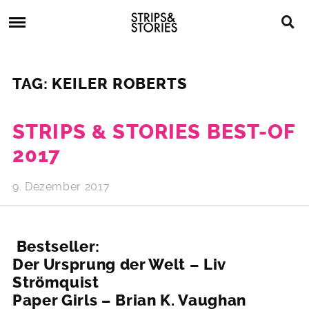
Skip
Strips
to
&
content
Stories
Strips
Graphic
&
Novels,
TAG: KEILER ROBERTS
Stories
Comics,
Bücher
STRIPS & STORIES BEST-OF
2017
9. Dezember 2017
Bestseller:
Der Ursprung der Welt – Liv
Strömquist
Paper Girls – Brian K. Vaughan