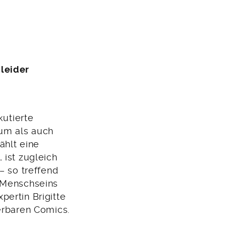
 leider
kutierte
um als auch
ählt eine
 ist zugleich
– so treffend
s Menschseins
ertin Brigitte
erbaren Comics.