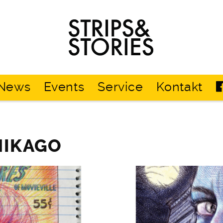
Strips
&
Stories
News
Events
Service
Kontakt
HIKAGO