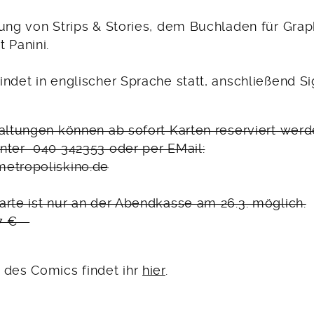
ung von Strips & Stories, dem Buchladen für Grap
 Panini.
ndet in englischer Sprache statt, anschließend Si
taltungen können ab sofort Karten reserviert werd
nter 040 342353 oder per EMail:
etropoliskino.de
arte ist nur an der Abendkasse am 26.3. möglich.
/ 7 €
 des Comics findet ihr
hier
.