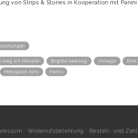
ung von Strips & Stories in Kooperation mit Panini
nstaltungen
n mag ich Monster
Brigitte Helbling
Chikago
Emil 
Metropolis Kino
Panini
pressum
Widerrufsbelehrung
Bestell- und Za