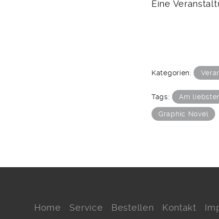
Eine Veranstalt
Kategorien:
Vera
Tags:
Am liebste
Graphic Novel
Home
Service
Bestellen
Kontakt
Im