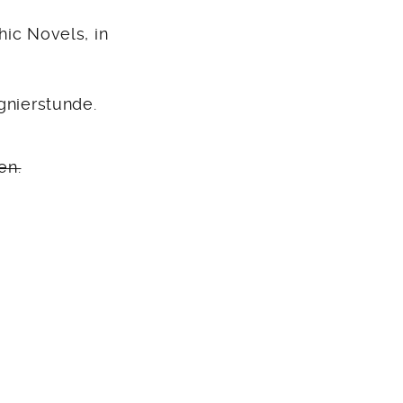
hic Novels, in
gnierstunde.
en.