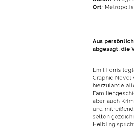
Februar
Ort
: Metropoli
2019
Aus persönlich
abgesagt, die 
Emil Ferris leg
Graphic Novel 
hierzulande al
Familiengeschi
aber auch Krimi
und mitreißend
selten gezeich
Helbling spric