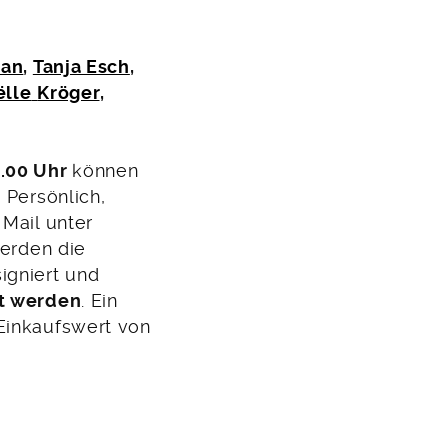
uan
,
Tanja Esch
,
lle
Kröger
,
.00 Uhr
können
 Persönlich,
 Mail unter
werden die
igniert und
t werden
. Ein
Einkaufswert von