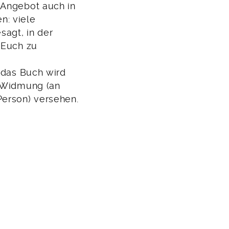
 Angebot auch in
n: viele
agt, in der
 Euch zu
 das Buch wird
r Widmung (an
Person) versehen.