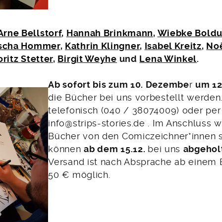
Arne Bellstorf
,
Hannah Brinkmann
,
Wiebke Bold
scha Hommer
,
Kathrin Klingner
,
Isabel Kreitz
,
Noë
ritz Stetter
,
Birgit Weyhe
und
Lena Winkel
.
Ab sofort bis zum 10. Dezembe
r
um 12
die Bücher bei uns vorbestellt werden.
telefonisch (040 / 38074009) oder per
info@strips-stories.de . Im Anschluss 
Bücher von den Comiczeichner*innen s
können
ab dem 15.12.
bei uns
abgehol
Versand ist nach Absprache ab einem 
50 € möglich.