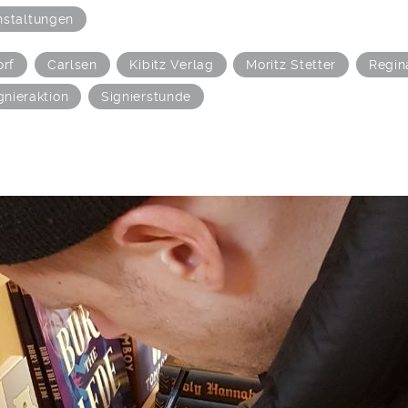
nstaltungen
orf
Carlsen
Kibitz Verlag
Moritz Stetter
Regin
gnieraktion
Signierstunde