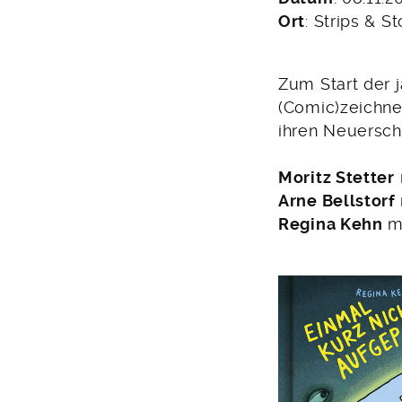
Oktober
Ort
: Strips & St
2025
Zum Start der 
(Comic)zeichn
ihren Neuersch
Moritz Stetter
Arne Bellstorf
Regina Kehn
mi