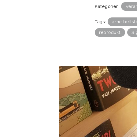
Kategorien:
Vera
Tags:
arne bellst
reprodukt
Si