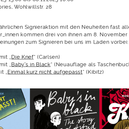
ories, Wohlwillstr. 28
jährlichen Signieraktion mit den Neuheiten fast a
er_innen kommen drei von ihnen am 8. November 
einungen zum Signieren bei uns im Laden vorbei:
mit „
Die Knef
“ (Carlsen)
mit „
Baby’s in Black
“ (Neuauflage als Taschenbuc
t „
Einmal kurz nicht aufgepasst
“ (Kibitz)