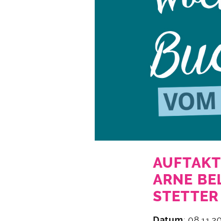
AUFTAKT
ARNE BE
STETTER
12.
Datum
: 08.11.