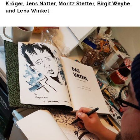
Kröger
,
Jens Natter
,
Moritz Stetter
,
Birgit Weyhe
und
Lena Winkel
.