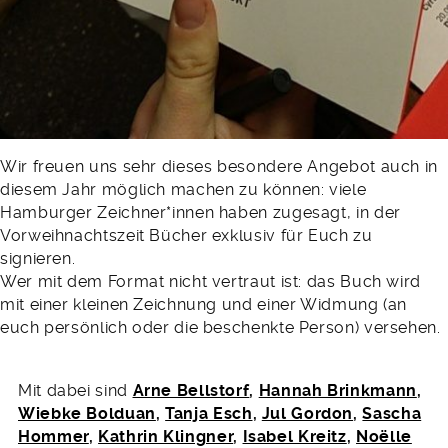
Wir freuen uns sehr dieses besondere Angebot auch in
diesem Jahr möglich machen zu können: viele
Hamburger Zeichner*innen haben zugesagt, in der
Vorweihnachtszeit Bücher exklusiv für Euch zu
signieren.
Wer mit dem Format nicht vertraut ist: das Buch wird
mit einer kleinen Zeichnung und einer Widmung (an
euch persönlich oder die beschenkte Person) versehen.
Mit dabei sind
Arne Bellstorf
,
Hannah Brinkmann
,
Wiebke Bolduan
,
Tanja Esch
,
Jul Gordon
,
Sascha
Hommer
,
Kathrin Klingner
,
Isabel Kreitz
,
Noëlle