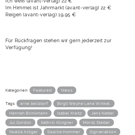
Ich weiß (avant-verlag) 22 €
Im Himmel ist Jahrmarkt (avant-verlag) 22 €
Reigen (avant-verlag) 19,95 €
Für Rückfragen stehen wir gern jederzeit zur
Verfügung!
Kategorien:
Featured
News
Tags:
arne bellstorf
Birgit Weyhe Lena Winkel.
Hannah Brinkmann
Isabel Kreitz
Jens Natter
Jul Gordon
Kathrin Klingner
Moritz Stetter
Noëlle Kröger
Sascha Hommer
Signieraktion