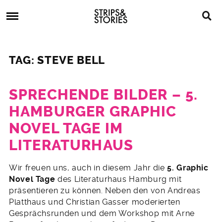
Skip
Strips
to
&
content
Stories
Strips
Graphic
&
Novels,
TAG: STEVE BELL
Stories
Comics,
Bücher
SPRECHENDE BILDER – 5.
HAMBURGER GRAPHIC
NOVEL TAGE IM
LITERATURHAUS
14.
Wir freuen uns, auch in diesem Jahr die
5. Graphic
April
Novel Tage
des Literaturhaus Hamburg mit
2016
präsentieren zu können. Neben den von Andreas
Platthaus und Christian Gasser moderierten
Gesprächsrunden und dem Workshop mit Arne