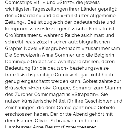
Comicstrips »If …« und »Strizz« die jeweils
wichtigsten Tageszeitungen ihrer Länder geprägt:
den »Guardian« und die »Frankfurter Allgemeine
Zeitung«. Bell ist zugleich der bedeutendste und
kompromissloseste zeitgenössische Karikaturist
Großbritanniens, während Reiche auch malt und
schreibt, was 2013 in seiner autobiografischen
Graphic Novel »Kiesgrubennacht « zusammenkam.
Die Schweizerin Anna Sommer und die Belgierin
Dominique Goblet sind Avantgardistinnen, deren
Bedeutung für die deutsch- beziehungsweise
französischsprachige Comicwelt gar nicht hoch
genug eingeschätzt werden kann. Goblet zählte zur
Brüsseler »Frémok«-Gruppe, Sommer zum Stamm
des Zürcher Comicmagazins »Strapazin«. Sie
nutzen künstlerische Mittel für ihre Geschichten und
Zeichnungen, die dem Comic ganz neue Gebiete
erschlossen haben. Der dritte Abend gehört mit
dem Flamen Olivier Schrauwen und dem
Hamburger Arne Bellstorf zwei weiteren