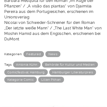
Barbara Mesquita für den Roman „Im Auge der
Pflanzen“ / „A visão das plantas“ von Djaimilia
Pereira aus dem Portugiesichen, erschienen im
Unionsverlag
Nicolai von Schweder-Schreiner für den Roman
„Der letzte weiße Mann“ / „The Last White Man“ von
Moshin Hamid aus dem Englischen, erschienen bei
DuMont
Kategorien:
Featured
News
Tags:
Antonia Kühn
Behörde für Kultur und Medien
Comicfestival Hamburg
Hamburger Literaturpreis
Kategorie Comic
Lilian Pithan