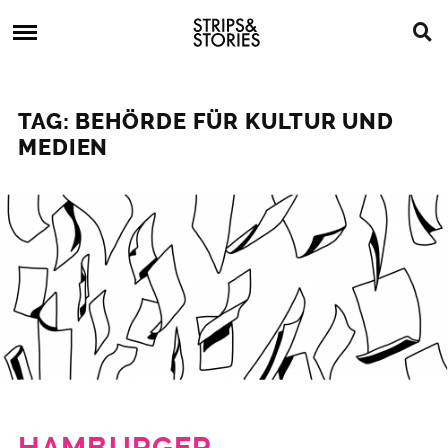
Skip
Strips
to
&
content
Stories
Strips
Graphic
&
Novels,
TAG: BEHÖRDE FÜR KULTUR UND
Stories
Comics,
MEDIEN
Bücher