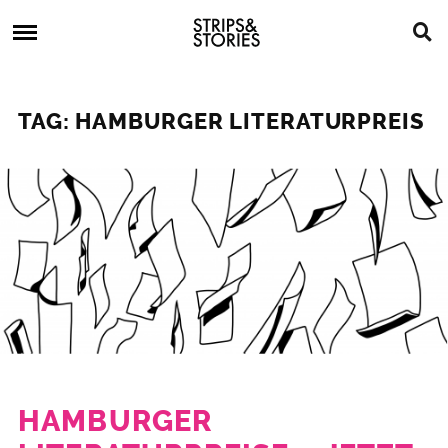
Skip
Strips
to
&
content
Stories
Strips
Graphic
&
Novels,
TAG: HAMBURGER LITERATURPREIS
Stories
Comics,
Bücher
HAMBURGER