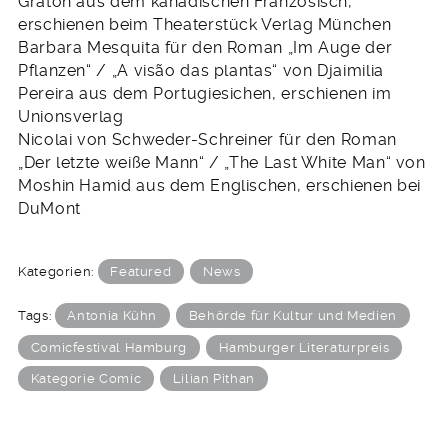
Graton aus dem kanadischen Französisch,
erschienen beim Theaterstück Verlag München
Barbara Mesquita für den Roman „Im Auge der
Pflanzen“ / „A visão das plantas“ von Djaimilia
Pereira aus dem Portugiesichen, erschienen im
Unionsverlag
Nicolai von Schweder-Schreiner für den Roman
„Der letzte weiße Mann“ / „The Last White Man“ von
Moshin Hamid aus dem Englischen, erschienen bei
DuMont
Kategorien:
Featured
News
Tags:
Antonia Kühn
Behörde für Kultur und Medien
Comicfestival Hamburg
Hamburger Literaturpreis
Kategorie Comic
Lilian Pithan