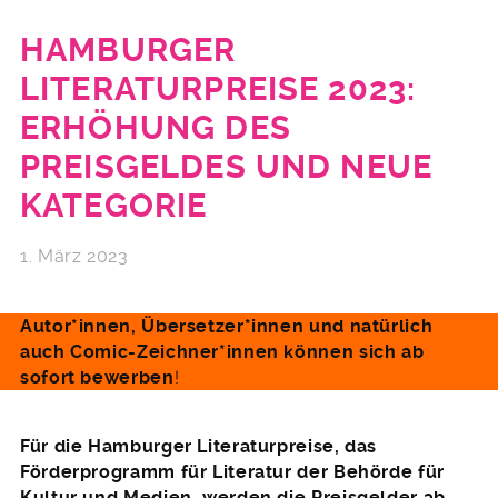
HAMBURGER
LITERATURPREISE 2023:
ERHÖHUNG DES
PREISGELDES UND NEUE
KATEGORIE
1. März 2023
Autor*innen, Übersetzer*innen und natürlich
auch Comic-Zeichner*innen können sich ab
sofort bewerben
!
Für die Hamburger Literaturpreise, das
Förderprogramm für Literatur der Behörde für
Kultur und Medien, werden die Preisgelder ab