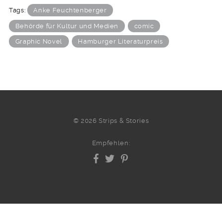
Tags:
Anke Feuchtenberger
Behörde für Kultur und Medien
comic
Graphic Novel
Hamburger Literaturpreis
© 2026 Strips & Stories
Empfehlen: