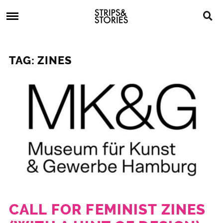
Skip
Strips
to
&
content
Stories
Strips
Graphic
&
Novels,
TAG: ZINES
Stories
Comics,
Bücher
CALL FOR FEMINIST ZINES