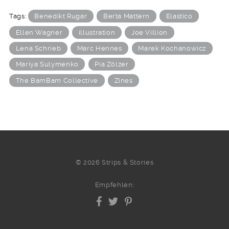
Tags:
Benedikt Rugar
Berta Mattern
Elastico
Ellen Wagner
illustration
Joe Villion
Lena Schrieb
Marc Hennes
Marek Kochanowicz
Mariya Sulymenko
Pia Zölzer
The BamBam Collective
Zines
© 2026 Strips & Stories
Empfehlen: