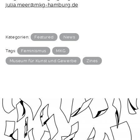
julia.meer@mkg-hamburg.de
Kategorien:
Featured
News
Tags:
Feminismus
MKG
Museum für Kunst und Gewerbe
Zines