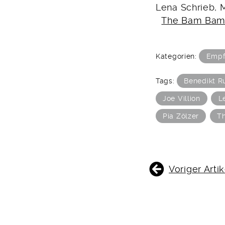
Lena Schrieb, 
The Bam Bam 
Kategorien:
Empf
Tags:
Benedikt R
Joe Villion
L
Pia Zölzer
T
BEITRAGSNAVIGATIO
Voriger Artik