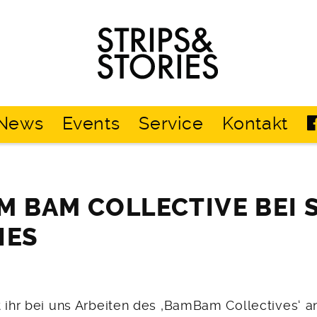
Strips
&
Stories
News
Events
Service
Kontakt
M BAM COLLECTIVE BEI 
IES
t ihr bei uns Arbeiten des ‚BamBam Collectives‘ 