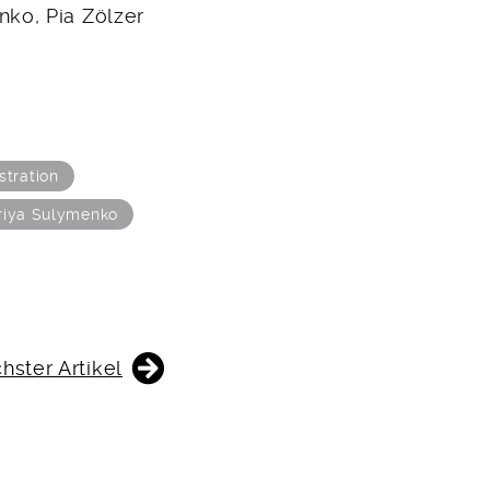
ko, Pia Zölzer
ustration
riya Sulymenko
hster Artikel