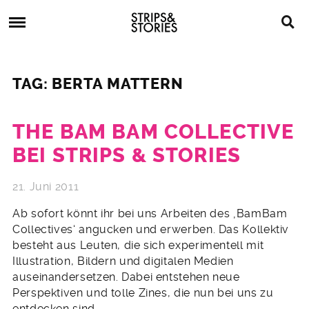
Skip
Strips
to
&
content
Stories
Strips
Graphic
&
Novels,
TAG: BERTA MATTERN
Stories
Comics,
Bücher
THE BAM BAM COLLECTIVE
BEI STRIPS & STORIES
21. Juni 2011
Ab sofort könnt ihr bei uns Arbeiten des ‚BamBam
Collectives‘ angucken und erwerben. Das Kollektiv
besteht aus Leuten, die sich experimentell mit
Illustration, Bildern und digitalen Medien
auseinandersetzen. Dabei entstehen neue
Perspektiven und tolle Zines, die nun bei uns zu
entdecken sind.