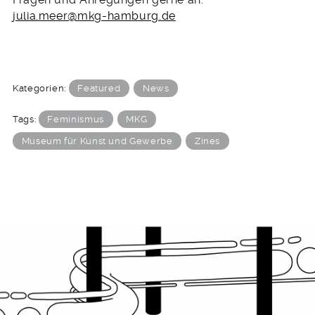
julia.meer@mkg-hamburg.de
Kategorien:
Featured
News
Tags:
Feminismus
MKG
Museum für Kunst und Gewerbe
Zines