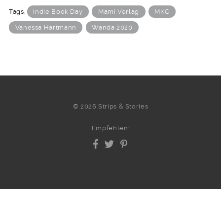
Tags:
Indie Book Day
Mami Verlag
MKG
Vanessa Hartmann
Wanda 2020
© 2026 Strips & Stories
Empfehlen: