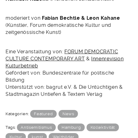
moderiert von
Fabian Bechtle & Leon Kahane
(Künstler, Forum demokratische Kultur und
zeitgenössische Kunst)
Eine Veranstaltung von:
FORUM DEMOCRATIC
CULTURE CONTEMPORARY ART
&
Innenrevision
Kulturbetrieb
Gefördert von: Bundeszentrale für politische
Bildung
Unterstützt von: bagrut e.V. & Die Untüchtigen &
Stadtmagazin Untiefen & Textem Verlag
Kategorien:
Featured
News
Tags:
Antisemitismus
Hamburg
Kollektivität
Kultur
kunst
Weltbilder