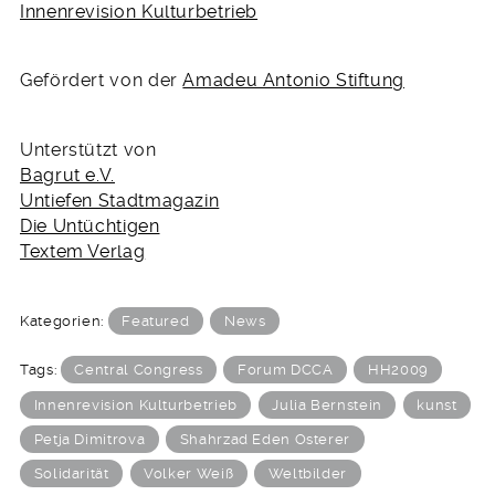
Innenrevision Kulturbetrieb
Gefördert von der
Amadeu Antonio Stiftung
Unterstützt von
Bagrut e.V.
Untiefen Stadtmagazin
Die Untüchtigen
Textem Verlag
Kategorien:
Featured
News
Tags:
Central Congress
Forum DCCA
HH2009
Innenrevision Kulturbetrieb
Julia Bernstein
kunst
Petja Dimitrova
Shahrzad Eden Osterer
Solidarität
Volker Weiß
Weltbilder