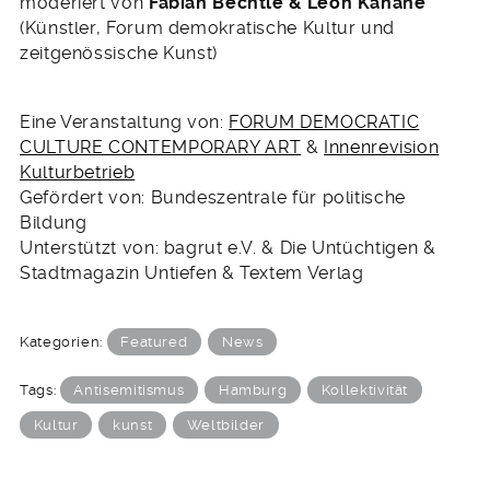
moderiert von
Fabian Bechtle & Leon Kahane
(Künstler, Forum demokratische Kultur und
zeitgenössische Kunst)
Eine Veranstaltung von:
FORUM DEMOCRATIC
CULTURE CONTEMPORARY ART
&
Innenrevision
Kulturbetrieb
Gefördert von: Bundeszentrale für politische
Bildung
Unterstützt von: bagrut e.V. & Die Untüchtigen &
Stadtmagazin Untiefen & Textem Verlag
Kategorien:
Featured
News
Tags:
Antisemitismus
Hamburg
Kollektivität
Kultur
kunst
Weltbilder