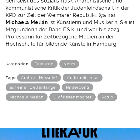
den Geist des Sozialismus‹. Anarchistische und
kommunistische Kritik der Judenfeindschaft in der
KPD zur Zeit der Weimarer Republik« (ça ira).
Michaela Melián
ist Künstlerin und Musikerin. Sie ist
Mitgründerin der Band F.S.K. und war bis 2023
Professorin für zeitbezogene Medien an der
Hochschule für bildende Künste in Hamburg.
Kategorien:
Featured
News
Tags:
Amīn al-Husseinī
Antisemitismus
auf einer wellenlänge
Hinterconti
Michaela Melian
Olaf Kistenmacher
Radio