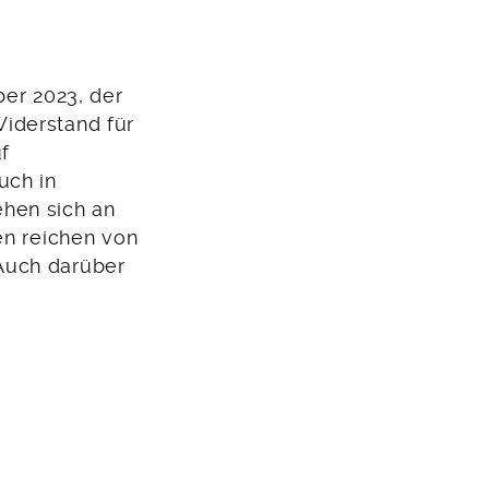
ber 2023, der
iderstand für
uf
uch in
ehen sich an
en reichen von
 Auch darüber