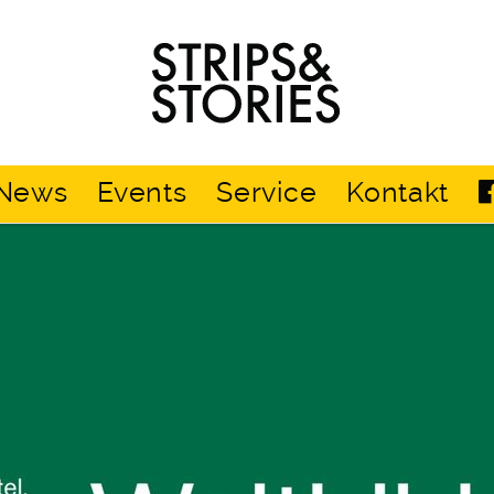
Strips
&
Stories
News
Events
Service
Kontakt