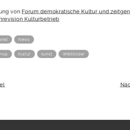
tung von
Forum demokratische Kultur und zeitge
nrevision Kulturbetrieb
ured
News
smus
Kultur
kunst
Weltbilder
N
el
Näc