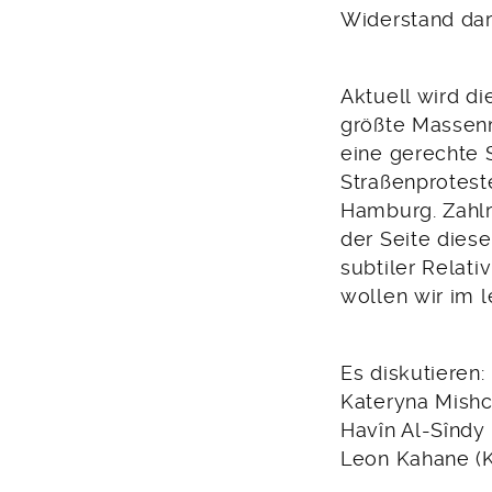
Widerstand dar
Aktuell wird di
größte Massenm
eine gerechte S
Straßenprotest
Hamburg. Zahlr
der Seite dies
subtiler Relati
wollen wir im l
Es diskutieren:
Kateryna Mishc
Havîn Al-Sîndy
Leon Kahane (