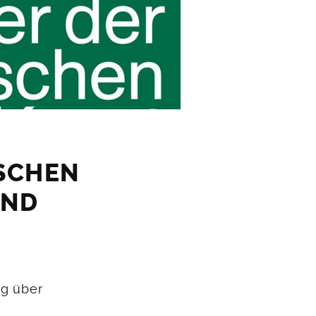
ISCHEN
AND
ng über