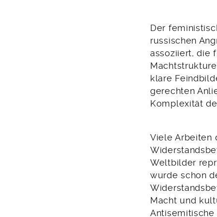
Der feministis
russischen Ang
assoziiert, die
Machtstruktur
klare Feindbil
gerechten Anli
Komplexität de
Viele Arbeiten
Widerstandsbew
Weltbilder repr
wurde schon de
Widerstandsbew
Macht und kult
Antisemitische