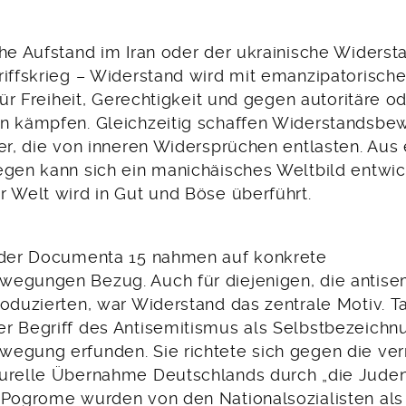
che Aufstand im Iran oder der ukrainische Widers
riffskrieg – Widerstand wird mit emanzipatoris
 für Freiheit, Gerechtigkeit und gegen autoritäre od
en kämpfen. Gleichzeitig schaffen Widerstandsb
der, die von inneren Widersprüchen entlasten. Aus
egen kann sich ein manichäisches Weltbild entwic
r Welt wird in Gut und Böse überführt.
 der Documenta 15 nahmen auf konkrete
egungen Bezug. Auch für diejenigen, die antise
oduzierten, war Widerstand das zentrale Motiv. T
r Begriff des Antisemitismus als Selbstbezeichn
egung erfunden. Sie richtete sich gegen die ver
urelle Übernahme Deutschlands durch „die Juden
 Pogrome wurden von den Nationalsozialisten als