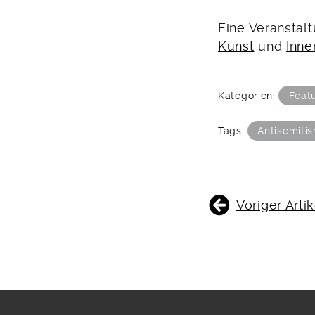
Eine Veranstal
Kunst
und
Inne
Kategorien:
Feat
Tags:
Antisemiti
BEITRAGSNAVIGATIO
Voriger Artik