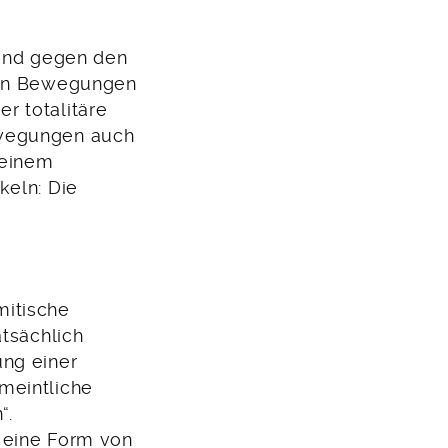
tand gegen den
chen Bewegungen
er totalitäre
ewegungen auch
 einem
keln: Die
mitische
atsächlich
ung einer
meintliche
“.
 eine Form von