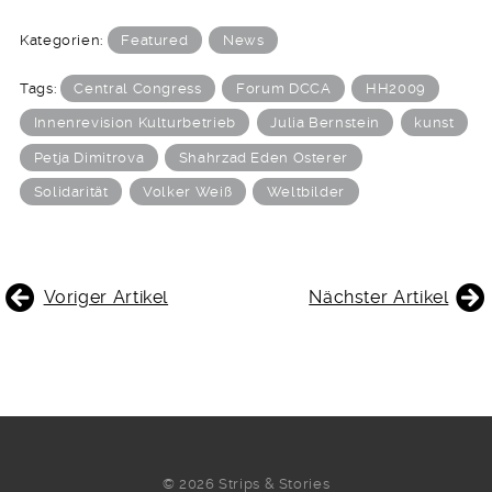
Kategorien:
Featured
News
Tags:
Central Congress
Forum DCCA
HH2009
Innenrevision Kulturbetrieb
Julia Bernstein
kunst
Petja Dimitrova
Shahrzad Eden Osterer
Solidarität
Volker Weiß
Weltbilder
BEITRAGSNAVIGATION
Voriger Artikel
Nächster Artikel
© 2026 Strips & Stories