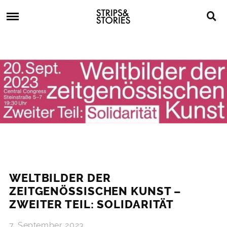
Skip
Strips
to
&
content
Stories
Strips
Graphic
&
Novels,
Stories
Comics,
Bücher
WELTBILDER DER
ZEITGENÖSSISCHEN KUNST –
ZWEITER TEIL: SOLIDARITÄT
7. September 2023