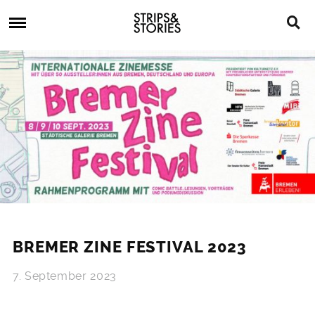
Skip
Strips
to
&
content
Stories
Strips
Graphic
&
Novels,
Stories
Comics,
Bücher
BREMER ZINE FESTIVAL 2023
7. September 2023