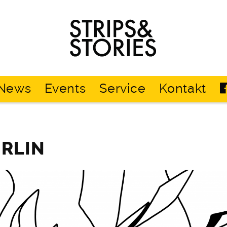
Strips
&
Stories
News
Events
Service
Kontakt
ERLIN