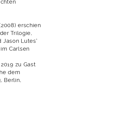
ichten
 (2008) erschien
er Trilogie,
rd Jason Lutes‘
 im Carlsen
 2019 zu Gast
eihe dem
 Berlin,