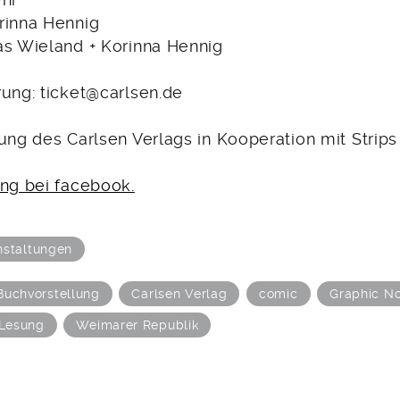
Uhr
rinna Hennig
as Wieland + Korinna Hennig
rung: ticket@carlsen.de
ung des Carlsen Verlags in Kooperation mit Strips 
ung bei facebook.
nstaltungen
Buchvorstellung
Carlsen Verlag
comic
Graphic No
Lesung
Weimarer Republik