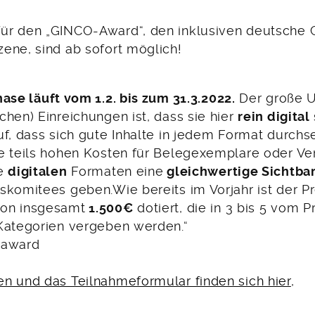
r den „GINCO-Award“, den inklusiven deutsche 
ene, sind ab sofort möglich!
ase läuft vom 1.2. bis zum 31.3.2022.
Der große U
hen) Einreichungen ist, dass sie hier
rein digital
uf, dass sich gute Inhalte in jedem Format durchs
e teils hohen Kosten für Belegexemplare oder V
ie
digitalen
Formaten eine
gleichwertige Sichtbar
skomitees geben.Wie bereits im Vorjahr ist der Pr
on insgesamt
1.500€
dotiert, die in 3 bis 5 vom 
Kategorien vergeben werden.“
-award
n und das Teilnahmeformular finden sich hier
,