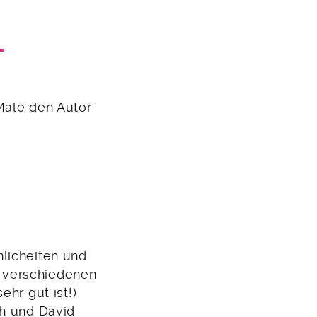
–
Male den Autor
licheiten und
en verschiedenen
ehr gut ist!)
ch und David