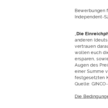
Bewerbungen fü
Independent-Sz
„
Die Einreichph
anderen (deutsc
vertrauen dara
wollen euch di
ersparen, sow
Augen des Prei
einer Summe v
festgesetzten 
Quelle: GINCO
Die Bedingunge