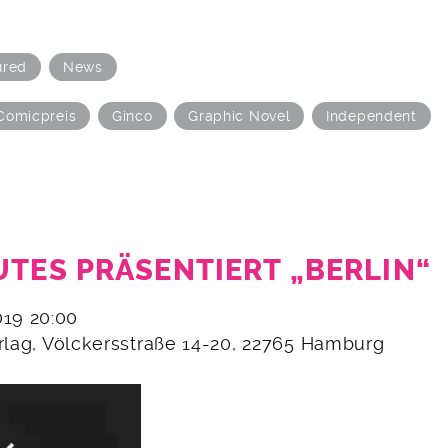
ured
News
Comicpreis
Ginco
Graphic Novel
Independent
UTES PRÄSENTIERT „BERLIN“
2019 20:00
erlag, Völckersstraße 14-20, 22765 Hamburg