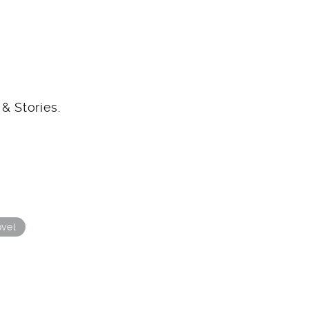
& Stories.
vel