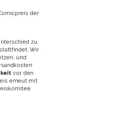
Comicpreis der
nterschied zu
stattfindet. Wir
etzen, und
ersandkosten
keit
vor den
eis erneut mit
Preiskomitee