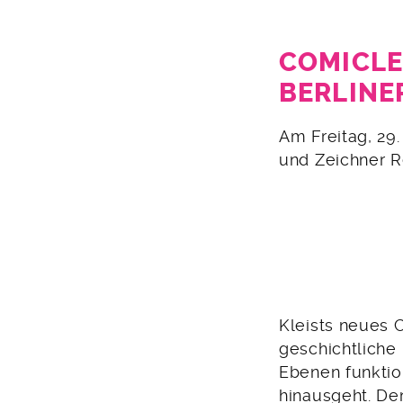
COMICLE
BERLINE
2.
Am Freitag, 29
April
und Zeichner Re
2016
Kleists neues 
geschichtliche 
Ebenen funktion
hinausgeht. De