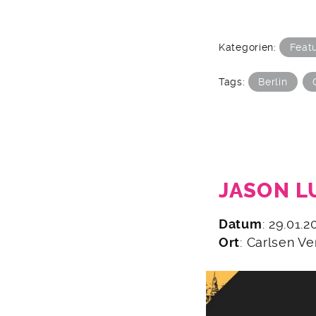
Kategorien:
Feat
Tags:
Berlin
JASON L
7.
Datum
: 29.01.
Januar
Ort
: Carlsen V
2019