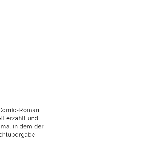
n Comic-Roman
l erzählt und
ama, in dem der
achtübergabe