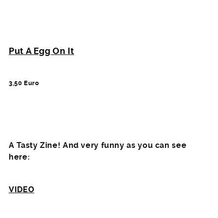
Put A Egg On It
3,50 Euro
A Tasty Zine! And very funny as you can see
here:
VIDEO