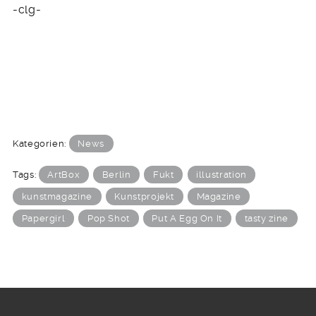
-clg-
Kategorien:
News
Tags:
ArtBox
Berlin
Fukt
illustration
kunstmagazine
Kunstprojekt
Magazine
Papergirl
Pop Shot
Put A Egg On It
tasty zine