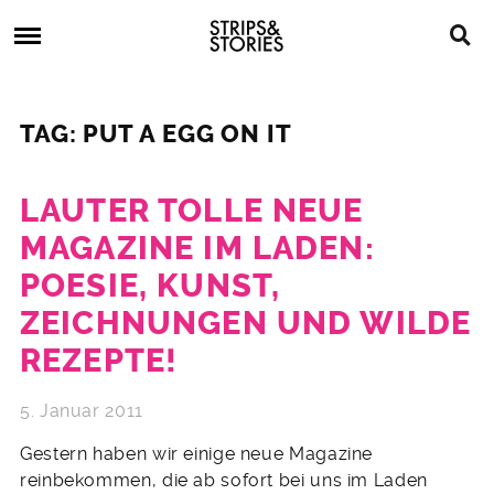
Skip
Strips
to
&
content
Stories
Strips
Graphic
&
Novels,
TAG: PUT A EGG ON IT
Stories
Comics,
Bücher
LAUTER TOLLE NEUE
MAGAZINE IM LADEN:
POESIE, KUNST,
ZEICHNUNGEN UND WILDE
REZEPTE!
5. Januar 2011
Gestern haben wir einige neue Magazine
reinbekommen, die ab sofort bei uns im Laden