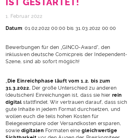
IST GESTARTET!
1. Februar 2022
Datum
: 01.02.2022 00:00 bis 31.03.2022 00:00
Bewerbungen für den „GINCO-Award“, den
inklusiven deutsche Comicpreis der Independent-
Szene, sind ab sofort möglich!
„
Die Einreichphase läuft vom 1.2. bis zum
31.3.2022.
Der große Unterschied zu anderen
(deutschen) Einreichungen ist, dass sie hier
rein
digital
stattfindet. Wir vertrauen darauf, dass sich
gute Inhalte in jedem Format durchsetzen, und
wollen euch die teils hohen Kosten für
Belegexemplare oder Versandkosten ersparen,
sowie
digitalen
Formaten eine
gleichwertige
Sichtbarkeit
vor den Augen des Preiskomitees