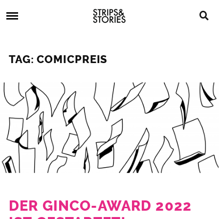
Skip
Strips
to
&
content
Stories
Strips
Graphic
&
Novels,
TAG: COMICPREIS
Stories
Comics,
Bücher
DER GINCO-AWARD 2022