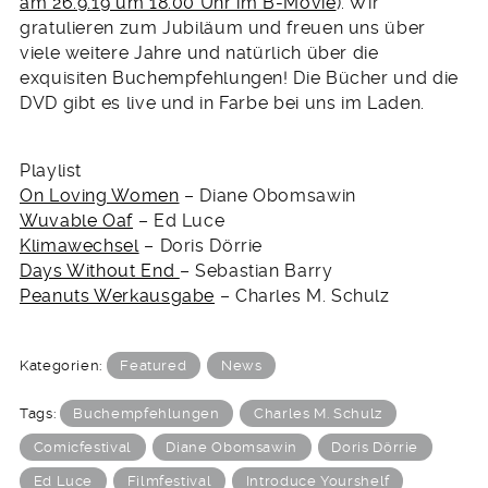
am 26.9.19 um 18.00 Uhr im B-Movie
). Wir
gratulieren zum Jubiläum und freuen uns über
viele weitere Jahre und natürlich über die
exquisiten Buchempfehlungen! Die Bücher und die
DVD gibt es live und in Farbe bei uns im Laden.
Playlist
On Loving Women
– Diane Obomsawin
Wuvable Oaf
– Ed Luce
Klimawechsel
– Doris Dörrie
Days Without End
– Sebastian Barry
Peanuts Werkausgabe
– Charles M. Schulz
Kategorien:
Featured
News
Tags:
Buchempfehlungen
Charles M. Schulz
Comicfestival
Diane Obomsawin
Doris Dörrie
Ed Luce
Filmfestival
Introduce Yourshelf