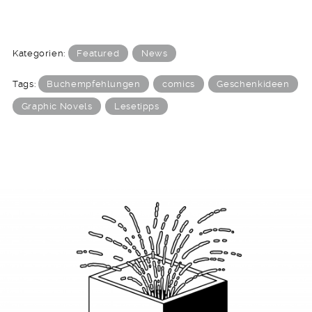
Kategorien:
Featured
News
Tags:
Buchempfehlungen
comics
Geschenkideen
Graphic Novels
Lesetipps