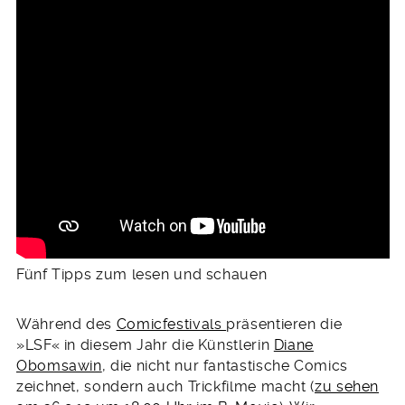
Fünf Tipps zum lesen und schauen
Während des
Comicfestivals
präsentieren die
»LSF« in diesem Jahr die Künstlerin
Diane
Obomsawin
, die nicht nur fantastische Comics
zeichnet, sondern auch Trickfilme macht (
zu sehen