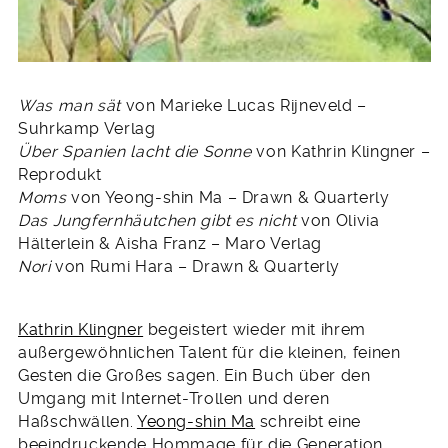
Was man sät
von Marieke Lucas Rijneveld –
Suhrkamp Verlag
Über Spanien lacht die Sonne
von Kathrin Klingner –
Reprodukt
Moms
von Yeong-shin Ma – Drawn & Quarterly
Das Jungfernhäutchen gibt es nicht
von Olivia
Hälterlein & Aisha Franz – Maro Verlag
Nori
von Rumi Hara – Drawn & Quarterly
Kathrin Klingner
begeistert wieder mit ihrem
außergewöhnlichen Talent für die kleinen, feinen
Gesten die Großes sagen. Ein Buch über den
Umgang mit Internet-Trollen und deren
Haßschwällen.
Yeong-shin Ma
schreibt eine
beeindruckende Hommage für die Generation