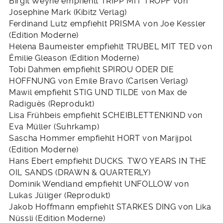
Birgit Weyhe empfiehlt TRIPP MIT TROPF von
Josephine Mark (Kibitz Verlag)
Ferdinand Lutz empfiehlt PRISMA von Joe Kessler
(Edition Moderne)
Helena Baumeister empfiehlt TRUBEL MIT TED von
Émilie Gleason (Edition Moderne)
Tobi Dahmen empfiehlt SPIROU ODER DIE
HOFFNUNG von Emile Bravo (Carlsen Verlag)
Mawil empfiehlt STIG UND TILDE von Max de
Radiguès (Reprodukt)
Lisa Frühbeis empfiehlt SCHEIBLETTENKIND von
Eva Müller (Suhrkamp)
Sascha Hommer empfiehlt HORT von Marijpol
(Edition Moderne)
Hans Ebert empfiehlt DUCKS. TWO YEARS IN THE
OIL SANDS (DRAWN & QUARTERLY)
Dominik Wendland empfiehlt UNFOLLOW von
Lukas Jüliger (Reprodukt)
Jakob Hoffmann empfiehlt STARKES DING von Lika
Nüssli (Edition Moderne)