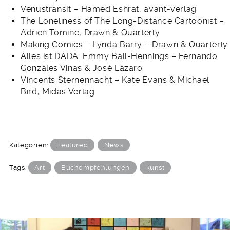
Venustransit – Hamed Eshrat, avant-verlag
The Loneliness of The Long-Distance Cartoonist –
Adrien Tomine, Drawn & Quarterly
Making Comics – Lynda Barry – Drawn & Quarterly
Alles ist DADA: Emmy Ball-Hennings – Fernando
Gonzáles Vinas & José Lázaro
Vincents Sternennacht – Kate Evans & Michael
Bird, Midas Verlag
Kategorien:
Featured
News
Tags:
Art
Buchempfehlungen
kunst