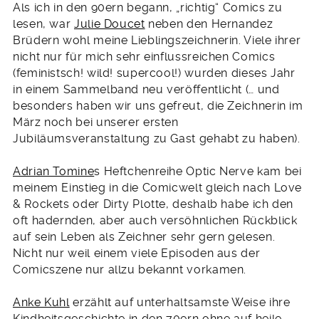
Als ich in den 90ern begann, „richtig“ Comics zu
lesen, war
Julie Doucet
neben den Hernandez
Brüdern wohl meine Lieblingszeichnerin. Viele ihrer
nicht nur für mich sehr einflussreichen Comics
(feministsch! wild! supercool!) wurden dieses Jahr
in einem Sammelband neu veröffentlicht (… und
besonders haben wir uns gefreut, die Zeichnerin im
März noch bei unserer ersten
Jubiläumsveranstaltung zu Gast gehabt zu haben).
Adrian Tomine
s Heftchenreihe Optic Nerve kam bei
meinem Einstieg in die Comicwelt gleich nach Love
& Rockets oder Dirty Plotte, deshalb habe ich den
oft hadernden, aber auch versöhnlichen Rückblick
auf sein Leben als Zeichner sehr gern gelesen.
Nicht nur weil einem viele Episoden aus der
Comicszene nur allzu bekannt vorkamen.
Anke Kuhl
erzählt auf unterhaltsamste Weise ihre
Kindheitsgeschichte in den 70ern ohne auf heile