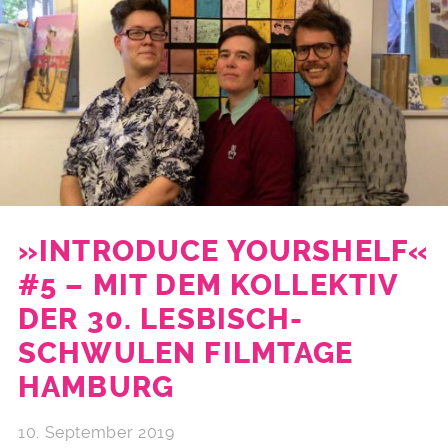
»INTRODUCE YOURSHELF«
#5 – MIT DEM KOLLEKTIV
DER 30. LESBISCH-
SCHWULEN FILMTAGE
HAMBURG
10. September 2019