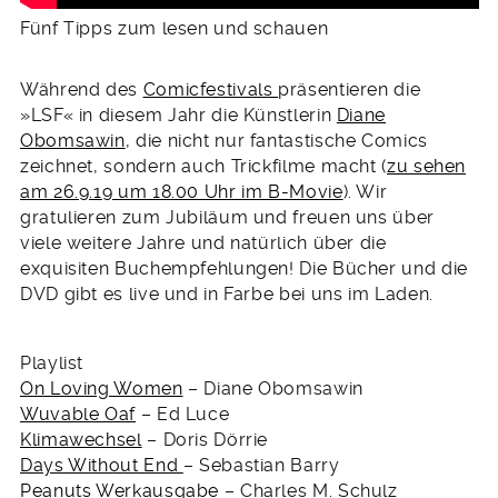
Fünf Tipps zum lesen und schauen
Während des
Comicfestivals
präsentieren die
»LSF« in diesem Jahr die Künstlerin
Diane
Obomsawin
, die nicht nur fantastische Comics
zeichnet, sondern auch Trickfilme macht (
zu sehen
am 26.9.19 um 18.00 Uhr im B-Movie
). Wir
gratulieren zum Jubiläum und freuen uns über
viele weitere Jahre und natürlich über die
exquisiten Buchempfehlungen! Die Bücher und die
DVD gibt es live und in Farbe bei uns im Laden.
Playlist
On Loving Women
– Diane Obomsawin
Wuvable Oaf
– Ed Luce
Klimawechsel
– Doris Dörrie
Days Without End
– Sebastian Barry
Peanuts Werkausgabe
– Charles M. Schulz