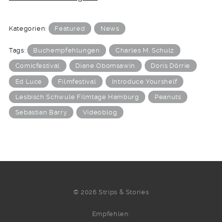
Kategorien:
Featured
News
Tags:
Buchempfehlungen
Charles M. Schulz
Comicfestival
Diane Obomsawin
Doris Dörrie
Ed Luce
Filmfestival
Introduce Yourshelf
Lesbisch Schwule Filmtage Hamburg
Peanuts
Sebastian Barry
Videoblog
© 2026 Strips & Stories
Empfehlen: