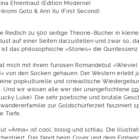
ina Ehrentraut (Edition Moderne)
Hiromi Goto & Ann Xu (First Second)
e Redlich zu 500 seitige Theorie-Bücher in kleiner
rlust auf einer Seiten darzustellen und zwar so, 
 ist das philosophische »Stones« die Quintessenz
t mich mit ihrem furiosen Romandebut »Wieviel
d« von den Socken gehauen. Der Western erlebt ja
 eine popkulturelle und cineastische Wiedergebur
. Und wir wissen alle wer der unangefochtene
co
t Lucky Luke). Die sehr poetische und brutale Ges
wandererfamilie zur Goldschürferzeit fasziniert s
e Tiefe.
 »Anna« ist cool, bissig und schlau. Die illustrat
rchestriert. Das fängt beim Cover und dem Einban