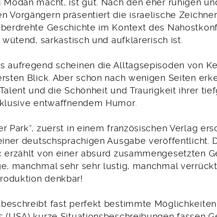
u Modan macht, ist gut. Nach den eher ruhigen un
 Vorgängern präsentiert die israelische Zeichner
überdrehte Geschichte im Kontext des Nahostkonfl
, wütend, sarkastisch und aufklärerisch ist.
s aufregend scheinen die Alltagsepisoden von Ke
ersten Blick. Aber schon nach wenigen Seiten erk
Talent und die Schönheit und Traurigkeit ihrer ti
nklusive entwaffnendem Humor.
er Park“, zuerst in einem französischen Verlag er
 einer deutschsprachigen Ausgabe veröffentlicht.
c erzählt von einer absurd zusammengesetzten G
ge, manchmal sehr sehr lustig, manchmal verrückt
roduktion denkbar!
beschreibt fast perfekt bestimmte Möglichkeiten
s (USA) kurze Situationsbeschreibungen fassen G