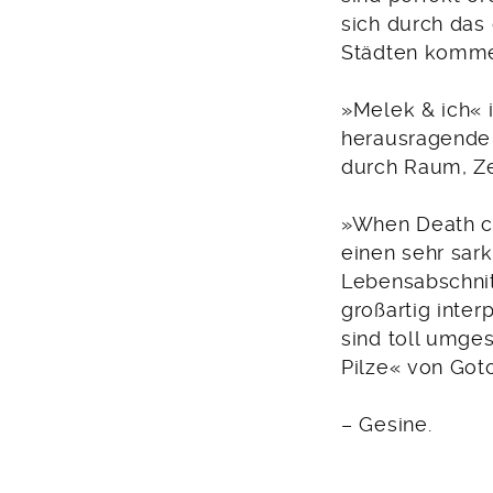
sich durch das
Städten komme
»Melek & ich« i
herausragende T
durch Raum, Zei
»When Death com
einen sehr sar
Lebensabschnit
großartig inter
sind toll umge
Pilze« von Got
– Gesine.