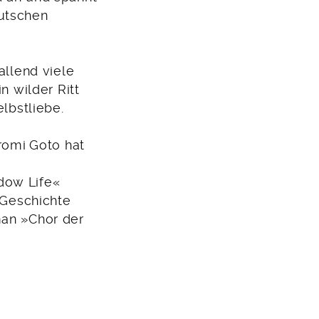
eutschen
allend viele
n wilder Ritt
elbstliebe.
iromi
Goto hat
dow Life«
r Geschichte
man »Chor der