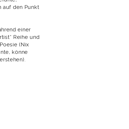
n auf den Punkt
hrend einer
rtist“ Reihe und
Poesie (Nix
inte, könne
erstehen).