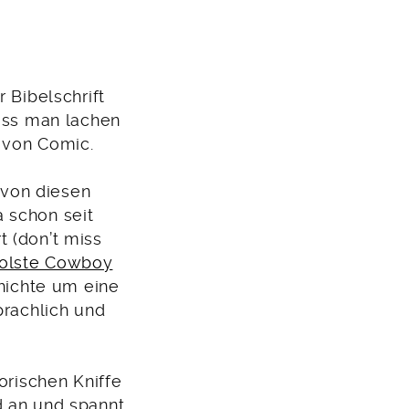
 Bibelschrift
dass man lachen
 von Comic.
 von diesen
 schon seit
t (don’t miss
olste Cowboy
chichte um eine
prachlich und
orischen Kniffe
d an und spannt