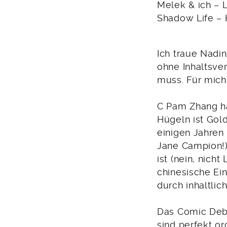
Melek & ich – L
Shadow Life – 
Ich traue Nadin
ohne Inhaltsve
muss. Für mich
C Pam Zhang ha
Hügeln ist Gol
einigen Jahren
Jane Campion!)
ist (nein, nich
chinesische Ein
durch inhaltlich
Das Comic Debut
sind perfekt o