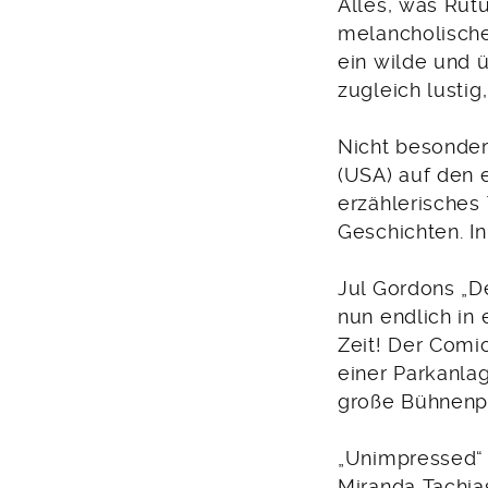
Alles, was Rut
melancholischen
ein wilde und 
zugleich lustig
Nicht besonder
(USA) auf den 
erzählerisches 
Geschichten. I
Jul Gordons „D
nun endlich in
Zeit! Der Comi
einer Parkanla
große Bühnenp
„Unimpressed“ 
Miranda Tachia