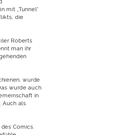
d
in mit „Tunnel“
ikts, die
iler Roberts
ennt man ihr
efgehenden
schienen, wurde
 Das wurde auch
emeinschaft in
. Auch als
 des Comics.
efühle,