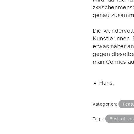
zwischenmensch
genau zusamme
Die wundervoll
Künstlerinnen-R
etwas näher an
gegen dieselbe
man Comics auc
Hans.
Kategorien:
Feat
Tags:
Best-of-20