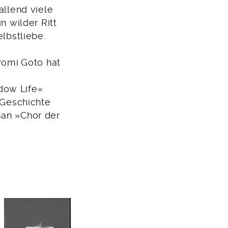
allend viele
n wilder Ritt
elbstliebe.
iromi
Goto hat
dow Life«
r Geschichte
man »Chor der