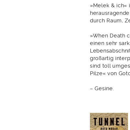
»Melek & ich« i
herausragende T
durch Raum, Zei
»When Death com
einen sehr sar
Lebensabschnit
großartig inter
sind toll umge
Pilze« von Got
– Gesine.