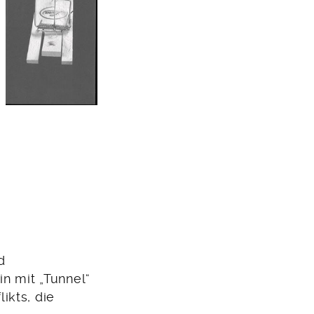
d
in mit „Tunnel“
ikts, die