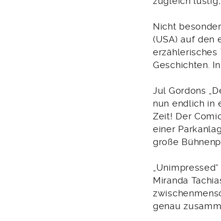
zugleich lustig
Nicht besonder
(USA) auf den 
erzählerisches 
Geschichten. I
Jul Gordons „D
nun endlich in
Zeit! Der Comi
einer Parkanla
große Bühnenp
„Unimpressed“ 
Miranda Tachia
zwischenmensch
genau zusamme