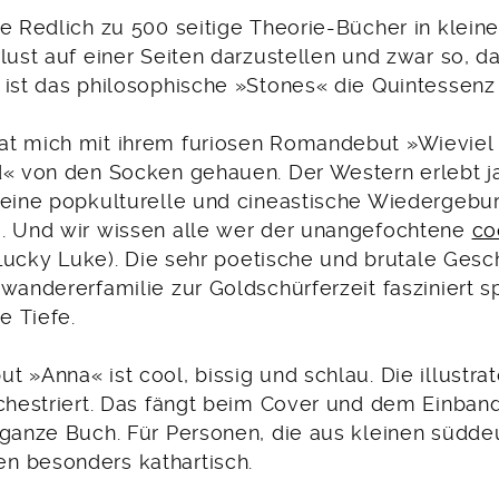
e Redlich zu 500 seitige Theorie-Bücher in kleiner
rlust auf einer Seiten darzustellen und zwar so, 
 ist das philosophische »Stones« die Quintessenz
t mich mit ihrem furiosen Romandebut »Wieviel
d« von den Socken gehauen. Der Western erlebt ja
 eine popkulturelle und cineastische Wiedergebur
. Und wir wissen alle wer der unangefochtene
co
t Lucky Luke). Die sehr poetische und brutale Ges
wandererfamilie zur Goldschürferzeit fasziniert s
e Tiefe.
 »Anna« ist cool, bissig und schlau. Die illustrat
rchestriert. Das fängt beim Cover und dem Einban
 ganze Buch. Für Personen, die aus kleinen südd
n besonders kathartisch.