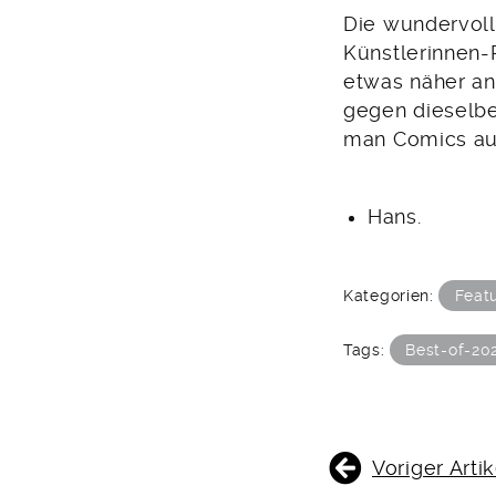
Die wundervoll
Künstlerinnen-R
etwas näher an
gegen dieselbe
man Comics auc
Hans.
Kategorien:
Feat
Tags:
Best-of-20
BEITRAGSNAVIGATIO
Voriger Artik