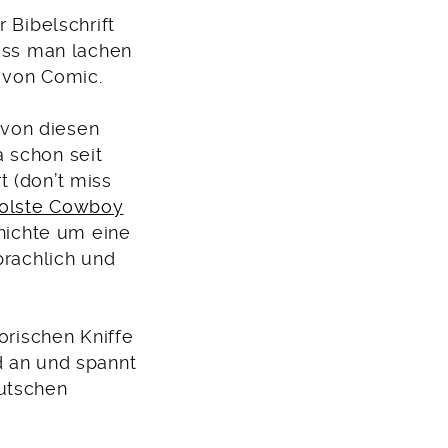
 Bibelschrift
dass man lachen
 von Comic.
 von diesen
 schon seit
t (don’t miss
olste Cowboy
chichte um eine
prachlich und
orischen Kniffe
d an und spannt
eutschen