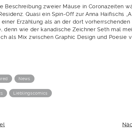
e Beschreibung zweier Mäuse in Coronazeiten wä
esidenz. Quasi ein Spin-Off zur Anna Haifischs „A
 einer Erzählung als an der dort vorherrschenden 
, denn wie der kanadische Zeichner Seth mal me
h als Mix zwischen Graphic Design und Poesie v
ured
News
21
Lieblingscomics
N
el
Näc