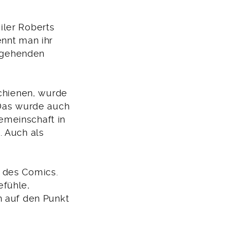
iler Roberts
ennt man ihr
efgehenden
schienen, wurde
 Das wurde auch
emeinschaft in
. Auch als
 des Comics.
efühle,
n auf den Punkt