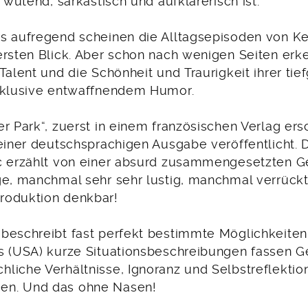
, wütend, sarkastisch und aufklärerisch ist.
s aufregend scheinen die Alltagsepisoden von Ke
ersten Blick. Aber schon nach wenigen Seiten erk
Talent und die Schönheit und Traurigkeit ihrer ti
nklusive entwaffnendem Humor.
er Park“, zuerst in einem französischen Verlag er
 einer deutschsprachigen Ausgabe veröffentlicht.
c erzählt von einer absurd zusammengesetzten G
ge, manchmal sehr sehr lustig, manchmal verrückt
roduktion denkbar!
beschreibt fast perfekt bestimmte Möglichkeiten
s (USA) kurze Situationsbeschreibungen fassen G
liche Verhältnisse, Ignoranz und Selbstreflektio
n. Und das ohne Nasen!