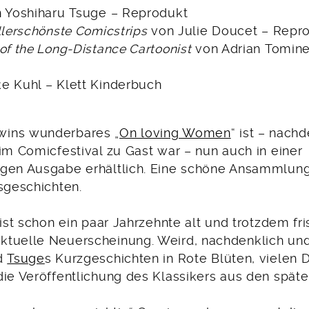
 Yoshiharu Tsuge – Reprodukt
llerschönste Comicstrips
von Julie Doucet – Repr
of the Long-Distance Cartoonist
von Adrian Tomine
e Kuhl – Klett Kinderbuch
ins wunderbares „
On loving Women
“ ist – nach
im Comicfestival zu Gast war – nun auch in einer
gen Ausgabe erhältlich. Eine schöne Ansammlung
sgeschichten.
 ist schon ein paar Jahrzehnte alt und trotzdem fri
tuelle Neuerscheinung. Weird, nachdenklich und 
nd
Tsuge
s Kurzgeschichten in Rote Blüten, vielen 
die Veröffentlichung des Klassikers aus den späte