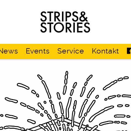
Strips
&
Stories
News
Events
Service
Kontakt