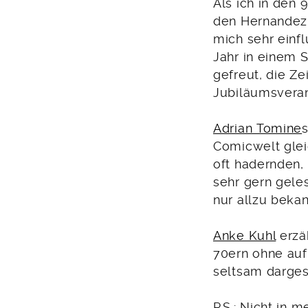
Als ich in den 
den Hernandez B
mich sehr einf
Jahr in einem 
gefreut, die Ze
Jubiläumsveran
Adrian Tomine
Comicwelt glei
oft hadernden,
sehr gern gele
nur allzu beka
Anke Kuhl
erzäh
70ern ohne auf
seltsam darges
P.S.: Nicht in