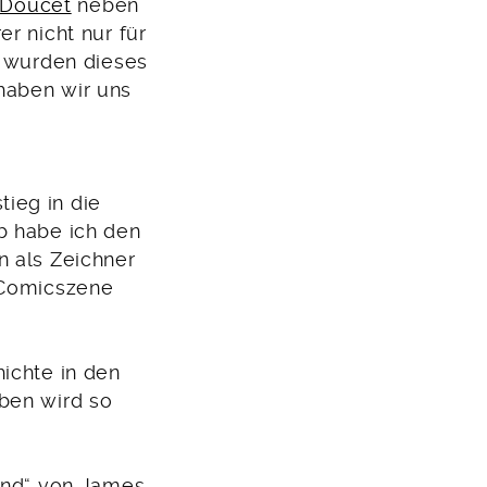
 Doucet
neben
r nicht nur für
) wurden dieses
haben wir uns
ieg in die
b habe ich den
n als Zeichner
r Comicszene
ichte in den
ben wird so
tand“ von James