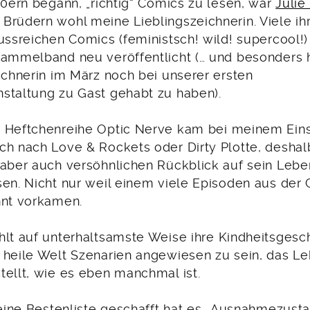
90ern begann, „richtig“ Comics zu lesen, war
Julie
rüdern wohl meine Lieblingszeichnerin. Viele ihre
lussreichen Comics (feministsch! wild! supercool!
Sammelband neu veröffentlicht (… und besonders 
ichnerin im März noch bei unserer ersten
staltung zu Gast gehabt zu haben).
s Heftchenreihe Optic Nerve kam bei meinem Einst
ch nach Love & Rockets oder Dirty Plotte, deshal
 aber auch versöhnlichen Rückblick auf sein Lebe
sen. Nicht nur weil einem viele Episoden aus de
nnt vorkamen.
lt auf unterhaltsamste Weise ihre Kindheitsgesch
 heile Welt Szenarien angewiesen zu sein, das Le
tellt, wie es eben manchmal ist.
 meine Bestenliste geschafft hat es „Ausnahmezus