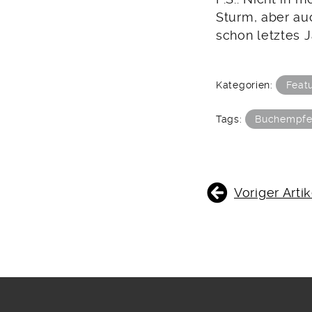
Sturm, aber au
schon letztes 
Kategorien:
Feat
Tags:
Buchempfe
BEITRAGSNAVIGATIO
Voriger Artik