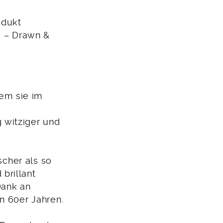
odukt
 – Drawn &
dem sie im
 witziger und
scher als so
brillant
Dank an
n 60er Jahren.