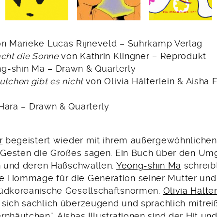
n Marieke Lucas Rijneveld – Suhrkamp Verlag
acht die Sonne
von Kathrin Klingner – Reprodukt
g-shin Ma – Drawn & Quarterly
utchen gibt es nicht
von Olivia Hälterlein & Aisha 
ara – Drawn & Quarterly
r
begeistert wieder mit ihrem außergewöhnlichen 
n Gesten die Großes sagen. Ein Buch über den Um
en und deren Haßschwällen.
Yeong-shin Ma
schreib
 Hommage für die Generation seiner Mutter und 
südkoreanische Gesellschaftsnormen.
Olivia Hälte
ich sachlich überzeugend und sprachlich mitrei
nhäutchen“. Aishas Illustrationen sind der Hit und