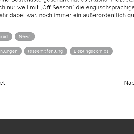
ch nur weil mit „Off Season“ die englischsprachi
Jahr dabei war, noch immer ein außerordentlich g
ured
News
hlungen
leseempfehlung
Lieblingscomics
N
el
Näc