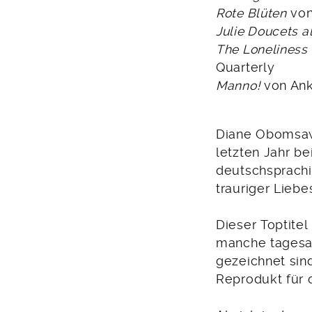
Rote Blüten
von
Julie Doucets a
The Loneliness 
Quarterly
Manno!
von Ank
Diane Obomsaw
letzten Jahr be
deutschsprachi
trauriger Liebe
Dieser Toptitel
manche tagesak
gezeichnet si
Reprodukt für 