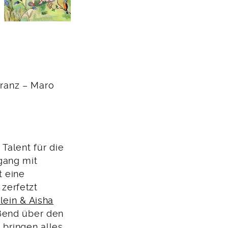
Franz – Maro
Talent für die
gang mit
t eine
zerfetzt
rlein & Aisha
ßend über den
 bringen alles