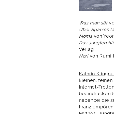
Was man sät
vo
Über Spanien l
Moms
von Yeon
Das Jungfernhä
Verlag
Nori
von Rumi H
Kathrin Klingne
kleinen, feine
Internet-Troll
beeindruckende
nebenbei die 
Franz
empören s
Mythos „Jungfer