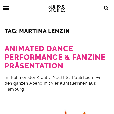
Skip
Strips
to
&
content
Stories
Strips
Graphic
&
Novels,
TAG: MARTINA LENZIN
Stories
Comics,
Bücher
ANIMATED DANCE
PERFORMANCE & FANZINE
PRÄSENTATION
2.
Im Rahmen der Kreativ-Nacht St. Pauli feiern wir
September
den ganzen Abend mit vier Künstlerinnen aus
2013
Hamburg: