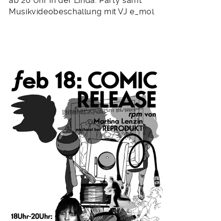
ab 20 Uhr in der Linda: Party samt
Musikvideobeschallung mit VJ e_mol