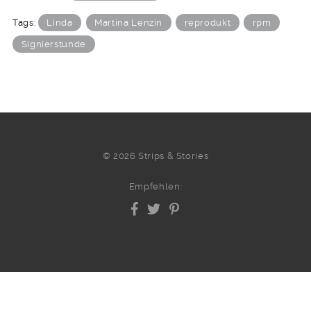
Tags:
Linda
Martina Lenzin
reprodukt
rpm
Signierstunde
© 2026 Strips & Stories
Empfehlen: