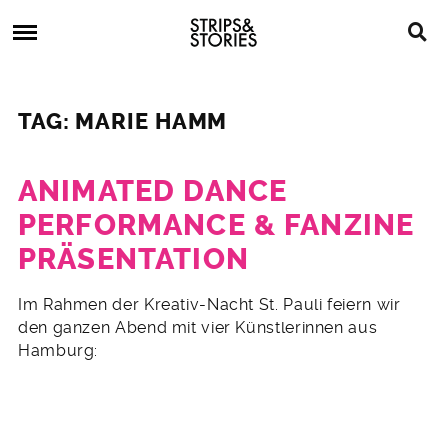
Skip
Strips
to
&
content
Stories
Strips
Graphic
&
Novels,
TAG: MARIE HAMM
Stories
Comics,
Bücher
ANIMATED DANCE
PERFORMANCE & FANZINE
PRÄSENTATION
2.
Im Rahmen der Kreativ-Nacht St. Pauli feiern wir
September
den ganzen Abend mit vier Künstlerinnen aus
2013
Hamburg: