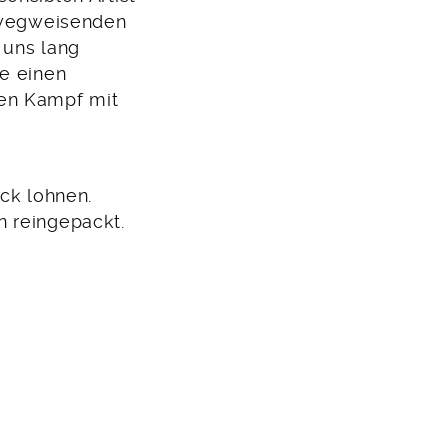
r wegweisenden
 uns lang
ie einen
den Kampf mit
ick lohnen.
n reingepackt.