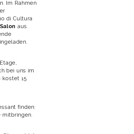
en. Im Rahmen
er
ano di Cultura
 Salon
aus.
ende
ingeladen.
 Etage,
uch bei uns im
 kostet 15
essant finden:
 mitbringen.