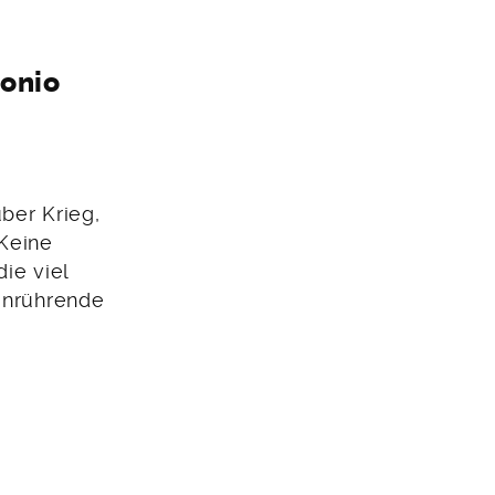
onio
ber Krieg,
Keine
ie viel
 anrührende