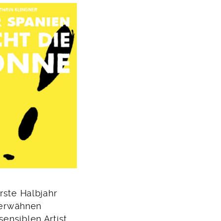
rste Halbjahr
s erwähnen
ensiblen Artist