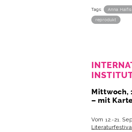
Tags:
Anna Haifi
reprodukt
INTERNA
INSTITU
5.
Mittwoch, 
September
– mit Kart
2013
Vom 12.-21. Se
Literaturfestiva