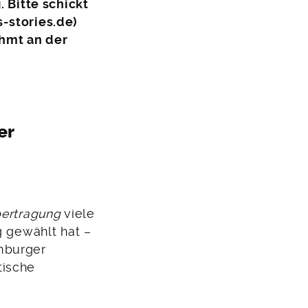
. Bitte schickt
-stories.de)
ehmt an der
er
bertragung
viele
g gewählt hat –
mburger
tische