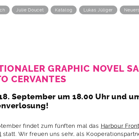
sch
Julie Doucet
Katalog
Lukas Jüliger
Neuer
TIONALER GRAPHIC NOVEL SA
TO CERVANTES
18. September um 18.00 Uhr und um
enverlosung!
ptember findet zum fünften mal das
Harbour Fron
l
statt. Wir freuen uns sehr, als Kooperationspart