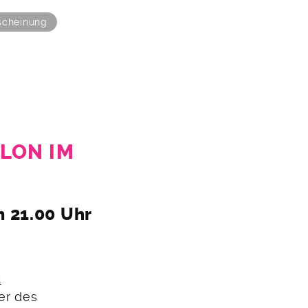
scheinung
LON IM
 21.00 Uhr
t
ner des