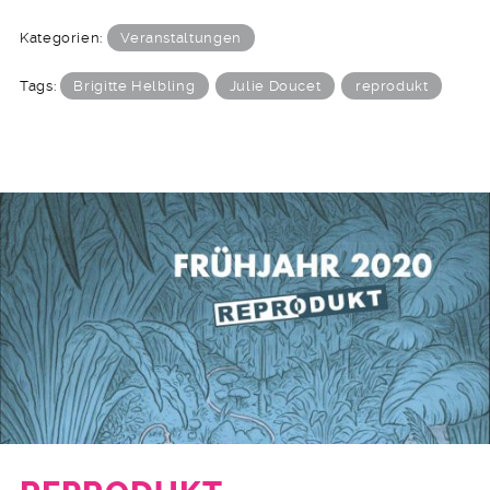
Kategorien:
Veranstaltungen
Tags:
Brigitte Helbling
Julie Doucet
reprodukt