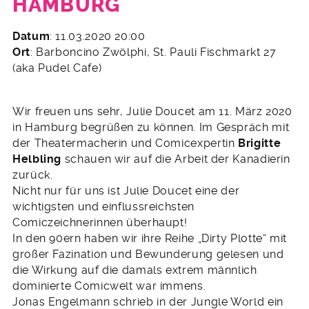
HAMBURG
23.
Datum
: 11.03.2020 20:00
Januar
Ort
: Barboncino Zwölphi, St. Pauli Fischmarkt 27
2020
(aka Pudel Cafe)
Wir freuen uns sehr, Julie Doucet am 11. März 2020
in Hamburg begrüßen zu können. Im Gespräch mit
der Theatermacherin und Comicexpertin
Brigitte
Helbling
schauen wir auf die Arbeit der Kanadierin
zurück.
Nicht nur für uns ist Julie Doucet eine der
wichtigsten und einflussreichsten
Comiczeichnerinnen überhaupt!
In den 90ern haben wir ihre Reihe „Dirty Plotte“ mit
großer Fazination und Bewunderung gelesen und
die Wirkung auf die damals extrem männlich
dominierte Comicwelt war immens.
Jonas Engelmann schrieb in der Jungle World ein