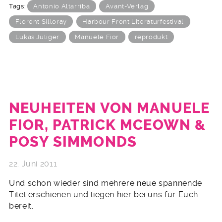
Tags:
Antonio Altarriba
Avant-Verlag
Florent Silloray
Harbour Front Literaturfestival
Lukas Jüliger
Manuele Fior
reprodukt
NEUHEITEN VON MANUELE
FIOR, PATRICK MCEOWN &
POSY SIMMONDS
22. Juni 2011
Und schon wieder sind mehrere neue spannende
Titel erschienen und liegen hier bei uns für Euch
bereit.