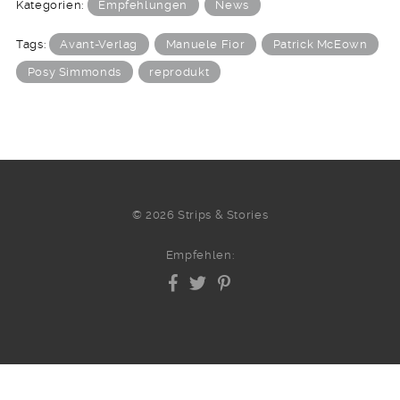
Kategorien:
Empfehlungen
News
Tags:
Avant-Verlag
Manuele Fior
Patrick McEown
Posy Simmonds
reprodukt
© 2026 Strips & Stories
Empfehlen: