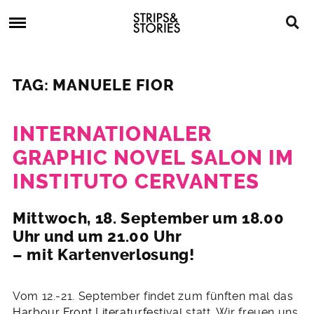
Skip
Strips
to
&
content
Stories
Strips
Graphic
&
Novels,
TAG: MANUELE FIOR
Stories
Comics,
Bücher
INTERNATIONALER
GRAPHIC NOVEL SALON IM
INSTITUTO CERVANTES
5.
Mittwoch, 18. September um 18.00
September
Uhr und um 21.00 Uhr
2013
– mit Kartenverlosung!
Vom 12.-21. September findet zum fünften mal das
Harbour Front Literaturfestival
statt. Wir freuen uns