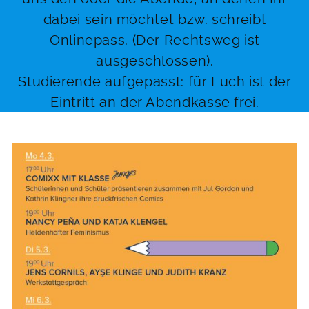
dabei sein möchtet bzw. schreibt
Onlinepass. (Der Rechtsweg ist
ausgeschlossen).
Studierende aufgepasst: für Euch ist der
Eintritt an der Abendkasse frei.