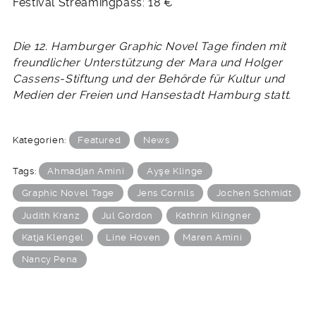
Festival Streamingpass: 18 €
Die 12. Hamburger Graphic Novel Tage finden mit
freundlicher Unterstützung der Mara und Holger
Cassens-Stiftung und der Behörde für Kultur und
Medien der Freien und Hansestadt Hamburg statt.
Kategorien:
Featured
News
Tags:
Ahmadjan Amini
Ayşe Klinge
Graphic Novel Tage
Jens Cornils
Jochen Schmidt
Judith Kranz
Jul Gordon
Kathrin Klingner
Katja Klengel
Line Hoven
Maren Amini
Nancy Pena
BEITRAGSNAVIGATION