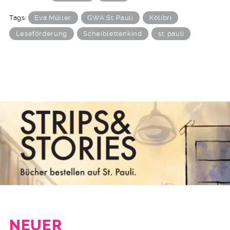
Tags:
Eva Müller
GWA St. Pauli
Kölibri
Leseförderung
Scheiblettenkind
st. pauli
NEUER