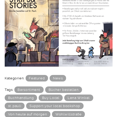
Kategorien:
Featured
News
Tags:
Barsortiment
Bücher bestellen
Buchhandlung
Buy Local
Lena Winkel
st. pauli
Support your local bookshop
Von heute auf morgen
Wohlwillstraße