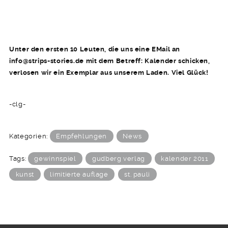
Unter den ersten 10 Leuten, die uns eine EMail an
info@strips-stories.de mit dem Betreff: Kalender schicken,
verlosen wir ein Exemplar aus unserem Laden. Viel Glück!
-clg-
Kategorien:
Empfehlungen
News
Tags:
gewinnspiel
gudberg verlag
kalender 2011
kunst
limitierte auflage
st. pauli