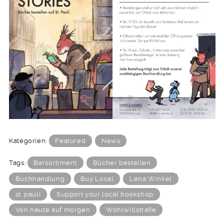
Kategorien:
Featured
News
Tags:
Barsortiment
Bücher bestellen
Buchhandlung
Buy Local
Lena Winkel
st. pauli
Support your local bookshop
Von heute auf morgen
Wohlwillstraße