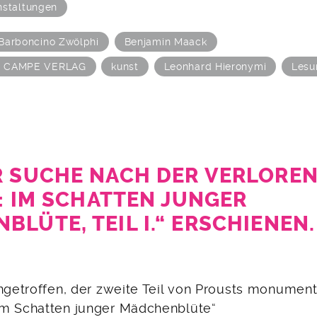
nstaltungen
Barboncino Zwölphi
Benjamin Maack
 CAMPE VERLAG
kunst
Leonhard Hieronymi
Lesu
R SUCHE NACH DER VERLOREN
): IM SCHATTEN JUNGER
LÜTE, TEIL I.“ ERSCHIENEN.
ingetroffen, der zweite Teil von Prousts monumen
m Schatten junger Mädchenblüte“