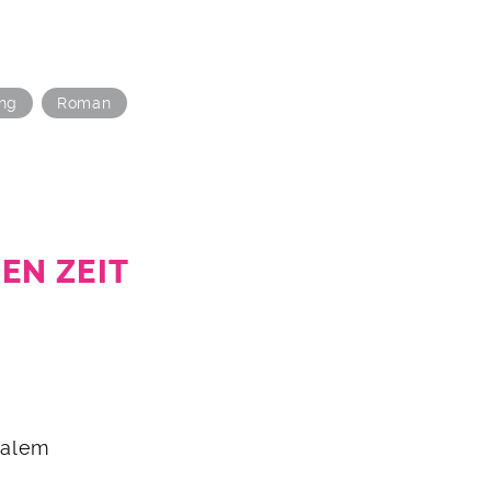
ng
Roman
EN ZEIT
talem