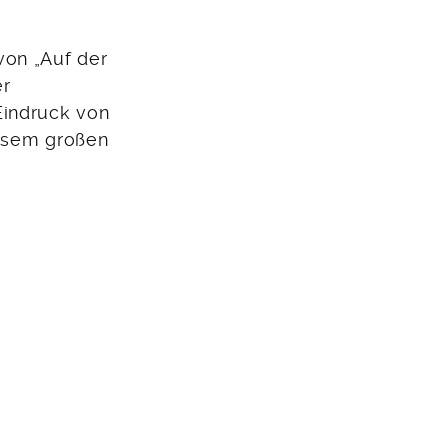
von „Auf der
er
Eindruck von
iesem großen