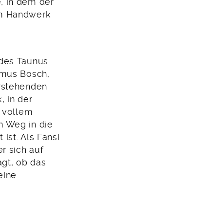
, in dem der
im Handwerk
 des Taunus
ymus Bosch,
orstehenden
, in der
r vollem
n Weg in die
ist. Als Fansi
r sich auf
agt, ob das
eine