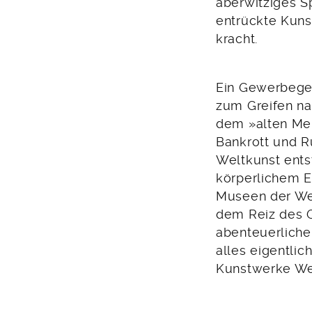
aberwitziges S
entrückte Kun
kracht.
Ein Gewerbegeb
zum Greifen na
dem »alten Mei
Bankrott und R
Weltkunst ents
körperlichem E
Museen der Wel
dem Reiz des G
abenteuerliche
alles eigentlic
Kunstwerke We