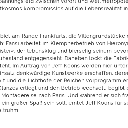
pannungsfeld zwischen Vorort und Weltmetropole
stkosmos kompromisslos auf die Lebensrealität 
iet am Rande Frankfurts, die Villengrundstücke
h: Fansi arbeitet im Klempnerbetrieb von Hieron
ster«, der lebensklug und bierselig seinem bev
uhestand entgegensieht. Daneben lockt die Fabrik
teht. Im Auftrag von Jeff Koons werden hier unte
insatz denkwürdige Kunstwerke erschaffen, dere
t und die Lichthöfe der Reichen vorprogrammiert 
lanzes erliegt und den Betrieb wechselt, begibt e
 Montagereise nach Paris. Und während er sich fr
h ein großer Spaß sein soll, erntet Jeff Koons für s
ltruhm.