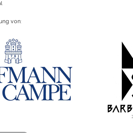
l
ung von: