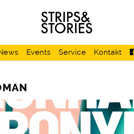
Strips
&
Stories
News
Events
Service
Kontakt
ROMAN