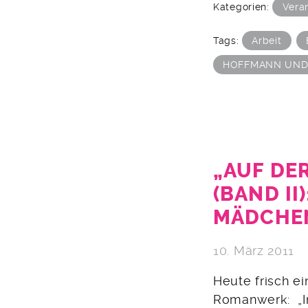
Kategorien:
Vera
Tags:
Arbeit
HOFFMANN UND
„AUF DE
(BAND II
MÄDCHENB
10. März 2011
Heute frisch e
Romanwerk: „I