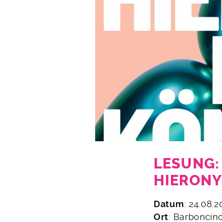
LESUNG:
HIERONY
25.
Datum
: 24.08.
Juli
Ort
: Barboncino