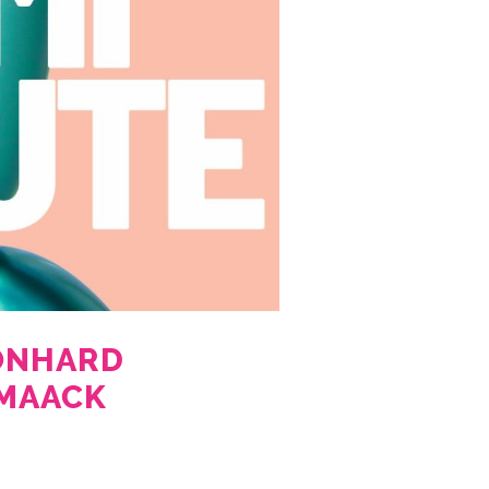
EONHARD
 MAACK