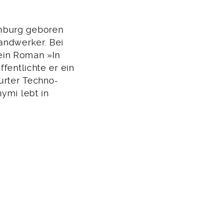
mburg geboren
andwerker. Bei
ein Roman »In
fentlichte er ein
furter Techno-
ymi lebt in