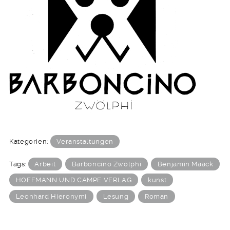
Kategorien:
Veranstaltungen
Tags:
Arbeit
Barboncino Zwölphi
Benjamin Maack
HOFFMANN UND CAMPE VERLAG
kunst
Leonhard Hieronymi
Lesung
Roman