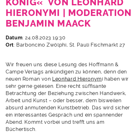
KÖNIG« VON LEONHARD
HIERONYMI | MODERATION
BENJAMIN MAACK
25.
Datum
: 24.08.2023 19:30
Juli
Ort
: Barboncino Zwölphi, St. Pauli Fischmarkt 27
2023
Wir freuen uns diese Lesung des Hoffmann &
Campe Verlags ankündigen zu können, denn den
neuen Roman von
Leonhard Hieronym
i haben wir
sehr gerne gelesen. Eine recht süffisante
Betrachtung der Beziehung zwischen Handwerk,
Arbeit und Kunst – oder besser, dem bisweilen
absurd anmutenden Kunstbetrieb. Das wird sicher
ein interessantes Gespräch und ein spannender
Abend. Kommt vorbei und trefft uns am
Büchertisch.