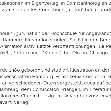
blikationen im Eigenverlag, in Comicanthologien u
urzem sein erstes Comicbuch „Regen“ bei Reprod
eboren 1982, hat an der Hochschule für Angewand
Hamburg Illustration studiert. Sie ist in den Ber
nimation aktiv. Letzte Veröffentlichungen: „Le Par
2016, „Performance/Stories“, bei Oireau, Chicago, 
de 1980 geboren und studiert Illustration an der
ssenschaften Hamburg. Er hat seine Comics im
an verschiedenen Orten vorgestellt, etwa auf d
Hamburg, dem Comicsalon Erlangen, im Literatu
llionaires Club in Leipzig. Im November 2014 ersc
avant-verlag.