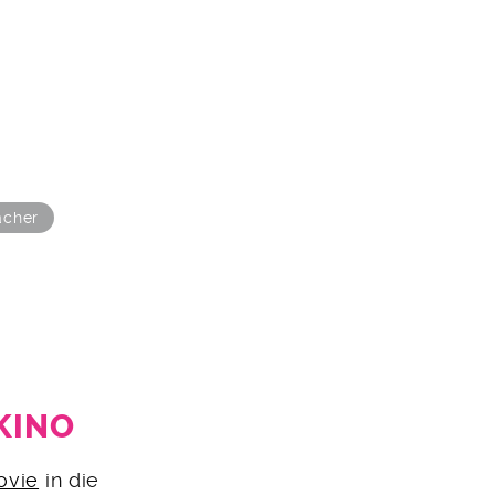
acher
KINO
ovie
in die