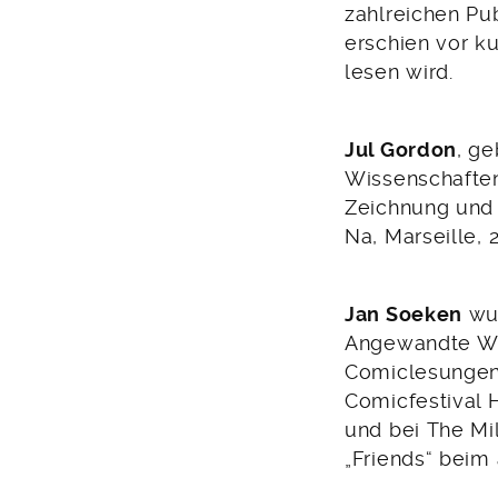
zahlreichen Pu
erschien vor k
lesen wird.
Jul Gordon
, g
Wissenschaften 
Zeichnung und A
Na, Marseille, 
Jan Soeken
wur
Angewandte Wi
Comiclesungen 
Comicfestival 
und bei The Mi
„Friends“ beim 