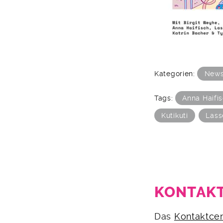
Kategorien:
New
Tags:
Anna Haifi
Kutikuti
Lass
KONTAKT
2.
Das
Kontaktce