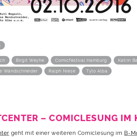
s
sch
Birgit Weyhe
Comicfestival Hamburg
Katrin B
e Wandschneider
Ralph Niese
Tyto Alba
CENTER – COMICLESUNG IM 
nter
geht mit einer weiteren Comiclesung im
B-M