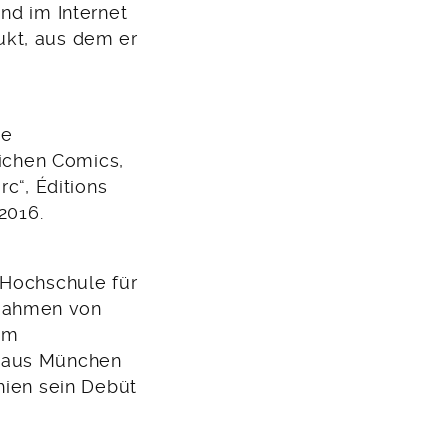
nd im Internet
ukt, aus dem er
te
eichen Comics,
c“, Éditions
2016.
 Hochschule für
 Rahmen von
em
rhaus München
hien sein Debüt