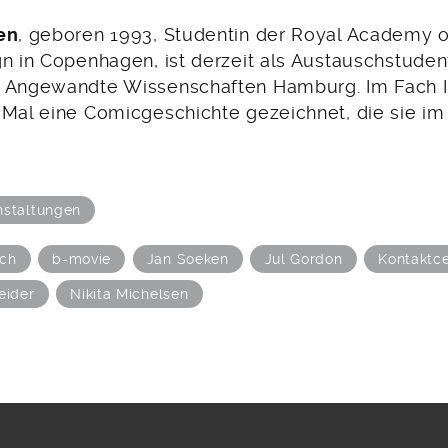
en
, geboren 1993, Studentin der Royal Academy o
n in Copenhagen, ist derzeit als Austauschstuden
 Angewandte Wissenschaften Hamburg. Im Fach Ill
 Mal eine Comicgeschichte gezeichnet, die sie im 
nstaltungen
sch
b-movie
Jan Soeken
Jul Gordon
Kontaktc
eider
Nikita Michelsen