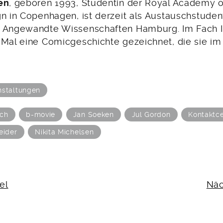
en
, geboren 1993, Studentin der Royal Academy o
n in Copenhagen, ist derzeit als Austauschstuden
 Angewandte Wissenschaften Hamburg. Im Fach Ill
 Mal eine Comicgeschichte gezeichnet, die sie im 
nstaltungen
sch
b-movie
Jan Soeken
Jul Gordon
Kontaktc
eider
Nikita Michelsen
N
el
Näc