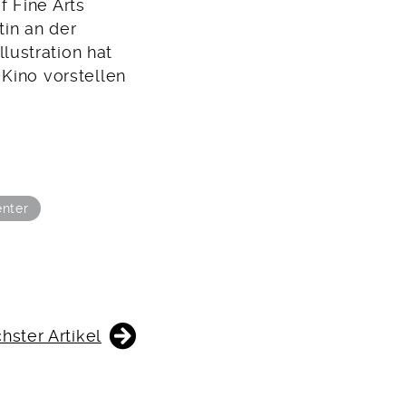
f Fine Arts
tin an der
ustration hat
Kino vorstellen
enter
hster Artikel