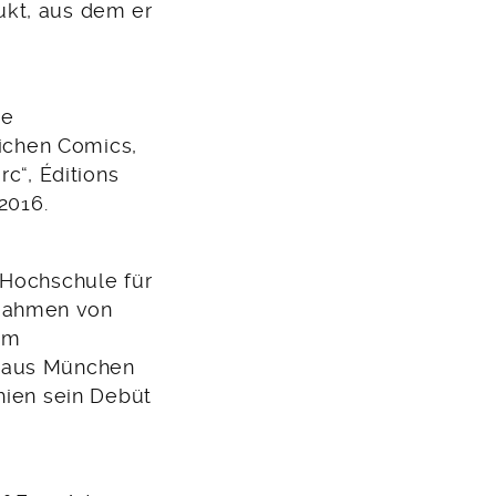
ukt, aus dem er
te
eichen Comics,
c“, Éditions
2016.
 Hochschule für
 Rahmen von
em
rhaus München
hien sein Debüt