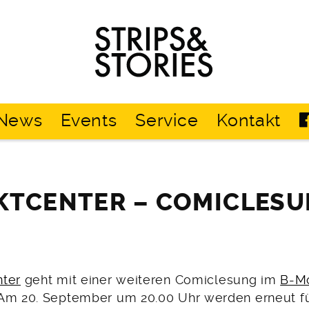
Strips
&
Stories
News
Events
Service
Kontakt
TCENTER – COMICLESU
nter
geht mit einer weiteren Comiclesung im
B-M
Am 20. September um 20.00 Uhr werden erneut fü