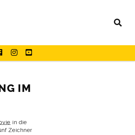
NG IM
ovie
in die
nf Zeichner