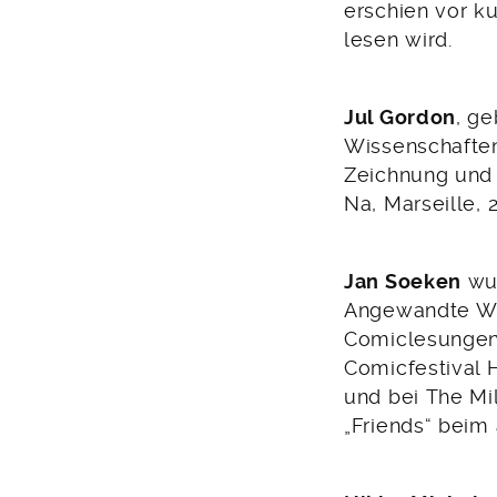
erschien vor k
lesen wird.
Jul Gordon
, g
Wissenschaften 
Zeichnung und A
Na, Marseille, 
Jan Soeken
wur
Angewandte Wi
Comiclesungen 
Comicfestival 
und bei The Mi
„Friends“ beim 