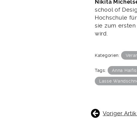
Nikita Michels
school of Desig
Hochschule für
sie zum ersten
wird.
Kategorien:
Vera
Tags:
Anna Haifi
Lasse Wandschn
BEITRAGSNAVIGATIO
Voriger Artik