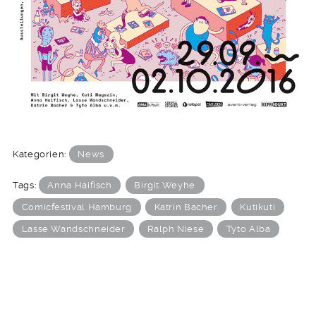
Kategorien:
News
Tags:
Anna Haifisch
Birgit Weyhe
Comicfestival Hamburg
Katrin Bacher
Kutikuti
Lasse Wandschneider
Ralph Niese
Tyto Alba