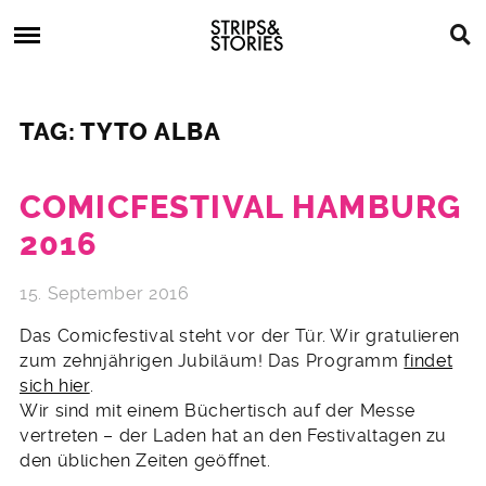
Skip
Strips
to
&
content
Stories
Strips
Graphic
&
Novels,
TAG: TYTO ALBA
Stories
Comics,
Bücher
COMICFESTIVAL HAMBURG
2016
15. September 2016
Das Comicfestival steht vor der Tür. Wir gratulieren
zum zehnjährigen Jubiläum! Das Programm
findet
sich hier
.
Wir sind mit einem Büchertisch auf der Messe
vertreten – der Laden hat an den Festivaltagen zu
den üblichen Zeiten geöffnet.