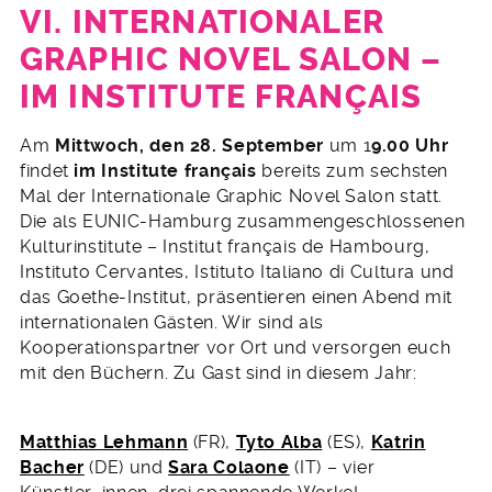
VI. INTERNATIONALER
GRAPHIC NOVEL SALON –
IM INSTITUTE FRANÇAIS
17.
Am
Mittwoch, den 28. September
um 1
9.00 Uhr
August
findet
im
Institute français
bereits zum sechsten
2016
Mal der Internationale Graphic Novel Salon statt.
Die als EUNIC-Hamburg zusammengeschlossenen
Kulturinstitute – Institut français de Hambourg,
Instituto Cervantes, Istituto Italiano di Cultura und
das Goethe-Institut, präsentieren einen Abend mit
internationalen Gästen. Wir sind als
Kooperationspartner vor Ort und versorgen euch
mit den Büchern. Zu Gast sind in diesem Jahr:
Matthias Lehmann
(FR),
Tyto Alba
(ES),
Katrin
Bacher
(DE) und
Sara Colaone
(IT) – vier