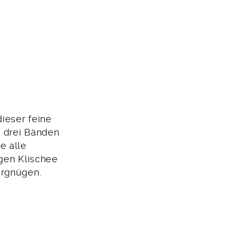
dieser feine
n drei Bänden
e alle
igen Klischee
ergnügen.