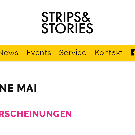
Strips
&
Stories
News
Events
Service
Kontakt
ANE MAI
ERSCHEINUNGEN