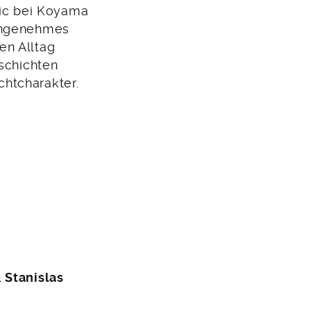
mic bei Koyama
nangenehmes
en Alltag
eschichten
htcharakter.
 Stanislas