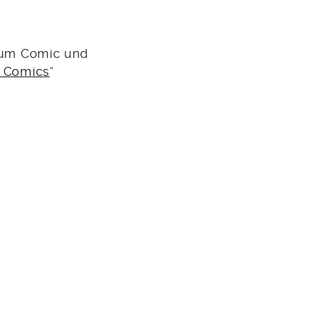
 zum Comic und
s Comics
“