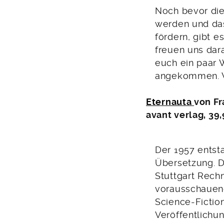
Noch bevor die
werden und das
fördern, gibt 
freuen uns dar
euch ein paar 
angekommen. W
Eternauta
von Fr
avant verlag, 39
Der 1957 entst
Übersetzung. D
Stuttgart Rech
vorausschauend
Science-Fictio
Veröffentlichu