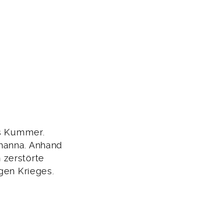
as Kummer.
ohanna. Anhand
 zerstörte
gen Krieges.