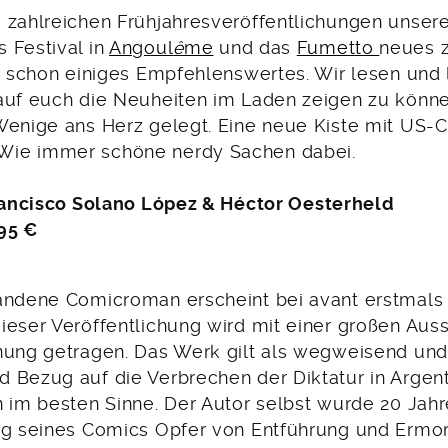
 zahlreichen Frühjahresveröffentlichungen unsere
 Festival in
Angoul
ê
me
und das
Fumetto
neues 
es schon einiges Empfehlenswertes. Wir lesen und
auf euch die Neuheiten im Laden zeigen zu könne
Wenige ans Herz gelegt. Eine neue Kiste mit US-C
ie immer schöne nerdy Sachen dabei.
ancisco Solano López & Héctor Oesterheld
,95 €
andene Comicroman erscheint bei avant erstmals 
ieser Veröffentlichung wird mit einer großen Auss
nung getragen. Das Werk gilt als wegweisend un
 Bezug auf die Verbrechen der Diktatur in Argent
n im besten Sinne. Der Autor selbst wurde 20 Jah
ng seines Comics Opfer von Entführung und Ermo