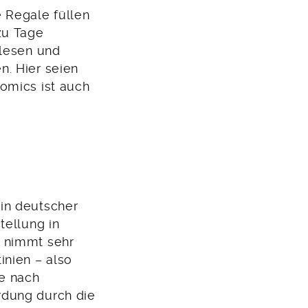
 Regale füllen
zu Tage
 lesen und
n. Hier seien
omics ist auch
in deutscher
tellung in
d nimmt sehr
inien – also
re nach
rdung durch die