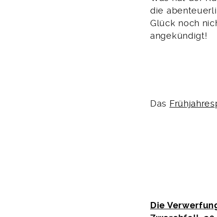
die abenteuerl
Glück noch nich
angekündigt!
Das
Frühjahre
Die Verwerfun