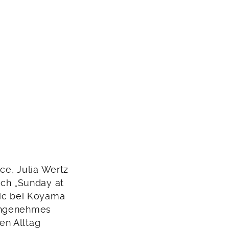
nce, Julia Wertz
ch „Sunday at
mic bei Koyama
nangenehmes
en Alltag