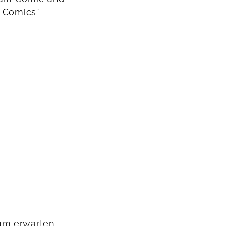
s Comics
“
aum erwarten