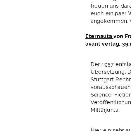
freuen uns dar
euch ein paar 
angekommen. W
Eternauta
von Fr
avant verlag, 39
Der 1957 entst
Übersetzung. D
Stuttgart Rech
vorausschauend
Science-Fictio
Veröffentlichu
Miltärjunta.
Hier ein sehr 