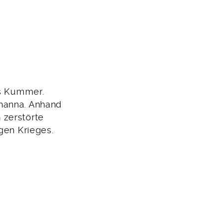
as Kummer.
ohanna. Anhand
 zerstörte
gen Krieges.