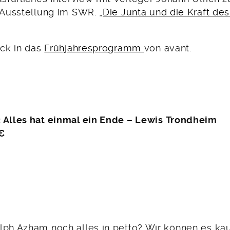
 Ausstellung im SWR. „
Die Junta und die Kraft de
ick in das
Frühjahresprogramm
von avant.
: Alles hat einmal ein Ende – Lewis Trondheim
€
lph Azham noch alles in petto? Wir können es k