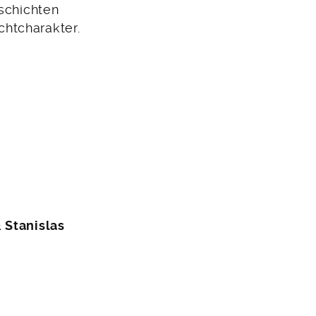
eschichten
htcharakter.
 Stanislas