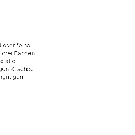
dieser feine
n drei Bänden
e alle
igen Klischee
ergnügen.