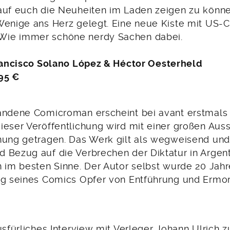
auf euch die Neuheiten im Laden zeigen zu könne
Wenige ans Herz gelegt. Eine neue Kiste mit US-C
ie immer schöne nerdy Sachen dabei.
ancisco Solano López & Héctor Oesterheld
,95 €
andene Comicroman erscheint bei avant erstmals 
ieser Veröffentlichung wird mit einer großen Auss
nung getragen. Das Werk gilt als wegweisend un
 Bezug auf die Verbrechen der Diktatur in Argent
n im besten Sinne. Der Autor selbst wurde 20 Jah
ng seines Comics Opfer von Entführung und Ermo
ausfürliches Interview mit Verleger Johann Ulrich