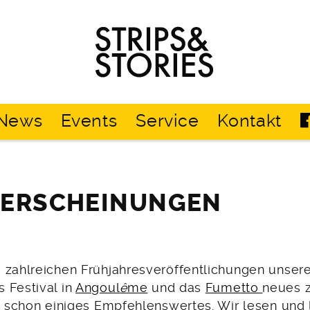
Strips
&
Stories
News
Events
Service
Kontakt
UERSCHEINUNGEN
 zahlreichen Frühjahresveröffentlichungen unsere
 Festival in
Angoul
ê
me
und das
Fumetto
neues 
es schon einiges Empfehlenswertes. Wir lesen und