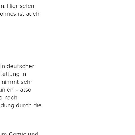
n. Hier seien
omics ist auch
in deutscher
tellung in
d nimmt sehr
inien – also
re nach
rdung durch die
 zum Comic und