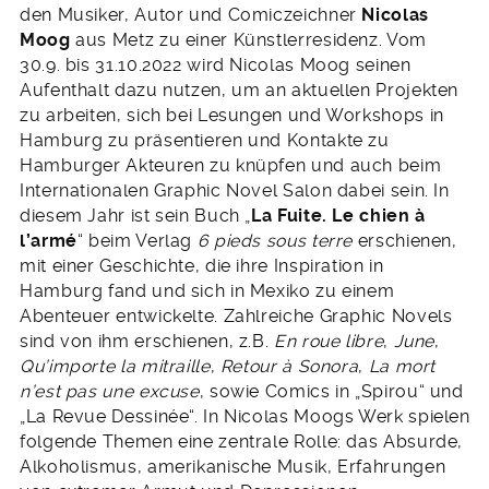
den Musiker, Autor und Comiczeichner
Nicolas
Moog
aus Metz zu einer Künstlerresidenz. Vom
30.9. bis 31.10.2022 wird Nicolas Moog seinen
Aufenthalt dazu nutzen, um an aktuellen Projekten
zu arbeiten, sich bei Lesungen und Workshops in
Hamburg zu präsentieren und Kontakte zu
Hamburger Akteuren zu knüpfen und auch beim
Internationalen Graphic Novel Salon dabei sein. In
diesem Jahr ist sein Buch „
La Fuite. Le chien à
l’armé
“ beim Verlag
6 pieds sous terre
erschienen,
mit einer Geschichte, die ihre Inspiration in
Hamburg fand und sich in Mexiko zu einem
Abenteuer entwickelte. Zahlreiche Graphic Novels
sind von ihm erschienen, z.B.
En roue libre
,
June
,
Qu’importe la mitraille
,
Retour à Sonora
,
La mort
n’est pas une excuse
, sowie Comics in „Spirou“ und
„La Revue Dessinée“. In Nicolas Moogs Werk spielen
folgende Themen eine zentrale Rolle: das Absurde,
Alkoholismus, amerikanische Musik, Erfahrungen