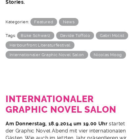
Stories.
Kategorien:
Featured
News
Tags:
Büke Schwarz
Davide Toffolo
Gabri Molist
Harbourfront Literaturfestival
Internationaler Graphic Novel Salon
Nicolas Moog
INTERNATIONALER
GRAPHIC NOVEL SALON
6.
Am Donnerstag, 18.9.2014 um 19.00 Uhr
startet
August
der Graphic Novel Abend mit vier internationalen
2014
Gästen. Wie auch im letzten Jahr präsentieren wir