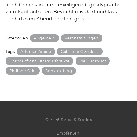
auch Comics in ihrer jeweiligen Originalsprache
zum Kauf anbieten. Besucht uns dort und lasst
euch diesen Abend nicht entgehen.
Kategorien:
Allgemein
Veranstaltungen
Tags:
Alfonso Zapico
Gabriella Giandelli
Harbourfront Literaturfestival
Paul Derouet
Philippe Otie
Sohyun Jung
© 2026 Strips & Stories
Empfehlen: