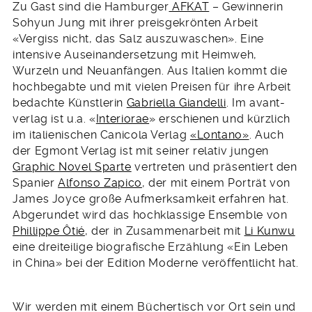
Zu Gast sind die Hamburger
AFKAT
– Gewinnerin
Sohyun Jung mit ihrer preisgekrönten Arbeit
«Vergiss nicht, das Salz auszuwaschen». Eine
intensive Auseinandersetzung mit Heimweh,
Wurzeln und Neuanfängen. Aus Italien kommt die
hochbegabte und mit vielen Preisen für ihre Arbeit
bedachte Künstlerin
Gabriella Giandelli
. Im avant-
verlag ist u.a. «
Interiorae
» erschienen und kürzlich
im italienischen Canicola Verlag
«Lontano»
. Auch
der Egmont Verlag ist mit seiner relativ jungen
Graphic Novel Sparte
vertreten und präsentiert den
Spanier
Alfonso Zapico
, der mit einem Porträt von
James Joyce große Aufmerksamkeit erfahren hat.
Abgerundet wird das hochklassige Ensemble von
Phillippe Ôtié
, der in Zusammenarbeit mit
Li Kunwu
eine dreiteilige biografische Erzählung «Ein Leben
in China» bei der Edition Moderne veröffentlicht hat.
Wir werden mit einem Büchertisch vor Ort sein und