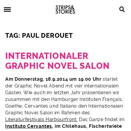
Skip
Strips
to
&
content
Stories
Strips
Graphic
&
Novels,
TAG: PAUL DEROUET
Stories
Comics,
Bücher
INTERNATIONALER
GRAPHIC NOVEL SALON
6.
Am Donnerstag, 18.9.2014 um 19.00 Uhr
startet
August
der Graphic Novel Abend mit vier internationalen
2014
Gästen. Wie auch im letzten Jahr präsentieren wir
zusammen mit den Hamburger Instituten Français,
Goethe, Cervantes und Italiano den Internationalen
Graphic Novel Salon im Rahmen des
Literaturfestivals Harbourfront.
Das Ganze findet im
Instituto Cervantes
, im Chilehaus, Fischertwiete