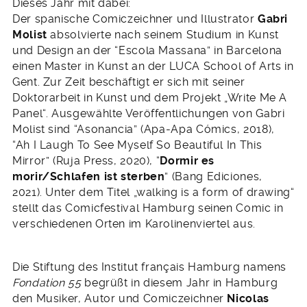
Dieses Jahr mit dabei:
Der spanische Comiczeichner und Illustrator
Gabri
Molist
absolvierte nach seinem Studium in Kunst
und Design an der “Escola Massana” in Barcelona
einen Master in Kunst an der LUCA School of Arts in
Gent. Zur Zeit beschäftigt er sich mit seiner
Doktorarbeit in Kunst und dem Projekt „Write Me A
Panel“. Ausgewählte Veröffentlichungen von Gabri
Molist sind “Asonancia” (Apa-Apa Cómics, 2018),
“Ah I Laugh To See Myself So Beautiful In This
Mirror” (Ruja Press, 2020), “
Dormir es
morir/Schlafen ist sterben
” (Bang Ediciones,
2021). Unter dem Titel „walking is a form of drawing“
stellt das Comicfestival Hamburg seinen Comic in
verschiedenen Orten im Karolinenviertel aus.
Die Stiftung des Institut français Hamburg namens
Fondation 55
begrüßt in diesem Jahr in Hamburg
den Musiker, Autor und Comiczeichner
Nicolas