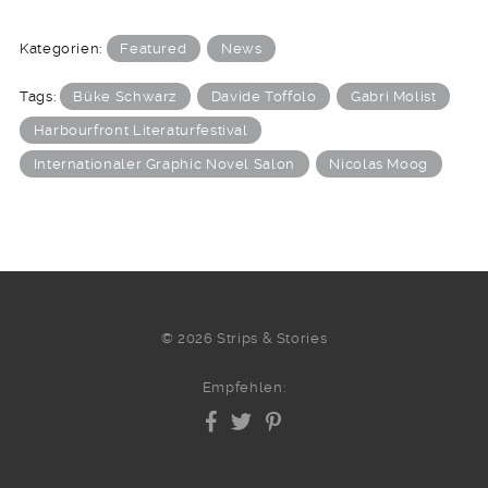
Kategorien:
Featured
News
Tags:
Büke Schwarz
Davide Toffolo
Gabri Molist
Harbourfront Literaturfestival
Internationaler Graphic Novel Salon
Nicolas Moog
© 2026 Strips & Stories
Empfehlen: