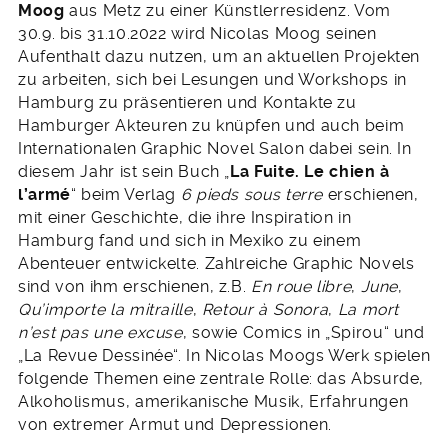
Moog
aus Metz zu einer Künstlerresidenz. Vom
30.9. bis 31.10.2022 wird Nicolas Moog seinen
Aufenthalt dazu nutzen, um an aktuellen Projekten
zu arbeiten, sich bei Lesungen und Workshops in
Hamburg zu präsentieren und Kontakte zu
Hamburger Akteuren zu knüpfen und auch beim
Internationalen Graphic Novel Salon dabei sein. In
diesem Jahr ist sein Buch „
La Fuite. Le chien à
l’armé
“ beim Verlag
6 pieds sous terre
erschienen,
mit einer Geschichte, die ihre Inspiration in
Hamburg fand und sich in Mexiko zu einem
Abenteuer entwickelte. Zahlreiche Graphic Novels
sind von ihm erschienen, z.B.
En roue libre
,
June
,
Qu’importe la mitraille
,
Retour à Sonora
,
La mort
n’est pas une excuse
, sowie Comics in „Spirou“ und
„La Revue Dessinée“. In Nicolas Moogs Werk spielen
folgende Themen eine zentrale Rolle: das Absurde,
Alkoholismus, amerikanische Musik, Erfahrungen
von extremer Armut und Depressionen.