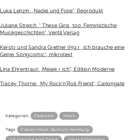
Luka Lenzin: „Nadel und Folie“, Reprodukt
Juliane Streich: “ These Girls, too. Feministische
Musikgeschichten“, Ventil Verlag
Kersty und Sandra Grether (Hg.): „Ich brauche eine
Genie. Songcomic“, mikrotext
Lina Ehrentraut: „Melek + ich“, Edition Moderne
Tracey Thorne: „My Rock’n’Roll Friend“, Canongate
Kategorien:
Featured
News
Tags:
Frauen Musik Zentrum Hamburg
Ich brauche eine Genie
Jonas Engelmann