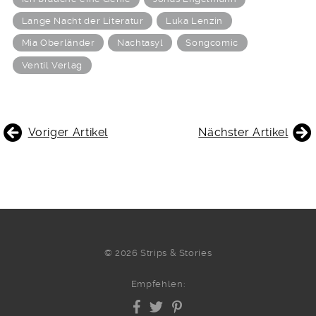
Lange Nacht der Literatur
Luka Lenzin
Mia Oberländer
Nachtasyl
Songcomic
Ventil Verlag
BEITRAGSNAVIGATION
Voriger Artikel
Nächster Artikel
© 2026 Strips & Stories
Empfehlen: