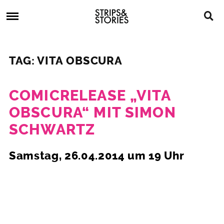
Skip
Strips
to
&
content
Stories
Strips
Graphic
&
Novels,
TAG: VITA OBSCURA
Stories
Comics,
Bücher
COMICRELEASE „VITA
OBSCURA“ MIT SIMON
SCHWARTZ
8.
Samstag, 26.04.2014 um 19 Uhr
April
2014