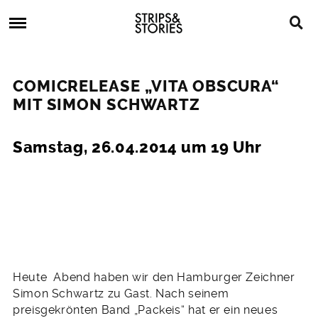
Skip
Strips
to
&
content
Stories
Strips
Graphic
&
Novels,
COMICRELEASE „VITA OBSCURA“
Stories
Comics,
MIT SIMON SCHWARTZ
Bücher
8.
Samstag, 26.04.2014 um 19 Uhr
April
2014
Heute Abend haben wir den Hamburger Zeichner
Simon Schwartz zu Gast. Nach seinem
preisgekrönten Band „Packeis“ hat er ein neues