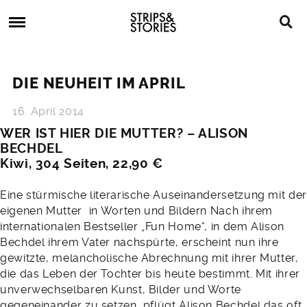
Skip
Strips
to
&
content
Stories
Strips
Graphic
&
Novels,
DIE NEUHEIT IM APRIL
Stories
Comics,
Bücher
16. April 2014
WER IST HIER DIE MUTTER? – ALISON
BECHDEL
Kiwi, 304 Seiten, 22,90 €
Eine stürmische literarische Auseinandersetzung mit der
eigenen Mutter  in Worten und Bildern Nach ihrem
internationalen Bestseller „Fun Home“, in dem Alison
Bechdel ihrem Vater nachspürte, erscheint nun ihre
gewitzte, melancholische Abrechnung mit ihrer Mutter,
die das Leben der Tochter bis heute bestimmt. Mit ihrer
unverwechselbaren Kunst, Bilder und Worte
gegeneinander zu setzen, pflügt Alison Bechdel das oft