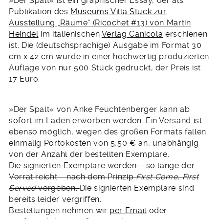
»Der Spalt« ist ein graphischer Essay, der als
Publikation des
Museums Villa Stuck zur
Ausstellung „Räume“ (Ricochet #13) von Martin
Heindel
im italienischen
Verlag Canicola
erschienen
ist. Die (deutschsprachige) Ausgabe im Format 30
cm x 42 cm wurde in einer hochwertig produzierten
Auflage von nur 500 Stück gedruckt, der Preis ist
17 Euro.
»Der Spalt« von Anke Feuchtenberger kann ab
sofort im Laden erworben werden. Ein Versand ist
ebenso möglich, wegen des großen Formats fallen
einmalig Portokosten von 5,50 € an, unabhängig
von der Anzahl der bestellten Exemplare.
Die signierten Exemplare werden – so lange der
Vorrat reicht – nach dem Prinzip
First Come, First
Served
vergeben.
Die signierten Exemplare sind
bereits leider vergriffen.
Bestellungen nehmen wir
per Email
oder